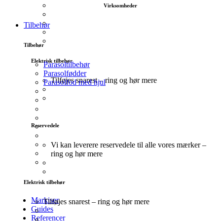
Virksomheder
Tilbehør
Tilbehør
Elektrisk tilbehør
Parasoltilbehør
Parasolfødder
Tilføjes snarest – ring og hør mere
Parasolfod med hjul
Reservedele
Vi kan leverere reservedele til alle vores mærker –
ring og hør mere
Elektrisk tilbehør
Markiser
Tilføjes snarest – ring og hør mere
Guides
Referencer