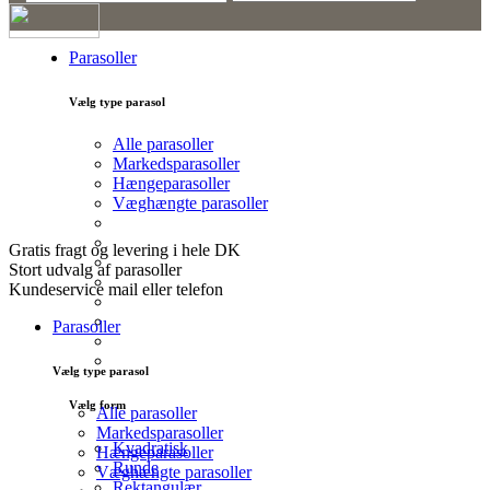
Kurv
Parasoller
0
Vælg type parasol
Alle parasoller
Markedsparasoller
Hængeparasoller
Væghængte parasoller
Gratis fragt og levering i hele DK
Stort udvalg af parasoller
Kundeservice mail eller telefon
Parasoller
Vælg type parasol
Vælg form
Alle parasoller
Markedsparasoller
Kvadratisk
Hængeparasoller
Runde
Væghængte parasoller
Rektangulær