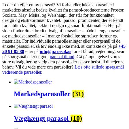
Leder du efter en ny parasol? Vi forhandler luksus parasoller i
markedets absolut bedste kvalitet fra parasol-producenterne Prostor,
Scolaro, May, Meissl og Weishäupl, der står for funktionalitet,
design og ekstraordinær kvalitet. parasol-producenter, der er kendt
for sublim kvalitet, lækkert design og smart funktionalitet. Her på
siden finder du et bredt udvalg af parasoller – både hængeparasoller
og markedsparasoller – i mange forskellige størrelser, former og
materialer. For individuelle parasolløsninger eller spørgsmål til de
enkelte parasoller, så tøv endelig ikke med, at kontakte os på på
+45
20 91 85 88
eller på
info@parasol.as
for at få råd, vejledning, svar
på spørgsmål eller et godt
parasol tilbud
. Gå på opdagelse i vores
store udvalg her og vælg den parasol, der passer bedst til dine/jeres
behov. Vil du vide mere om parasoller?
Læs ofte stillede spørgsmål
vedrørende parasoller
.
Markedsparasoller
(31)
Væghængt parasol
(10)