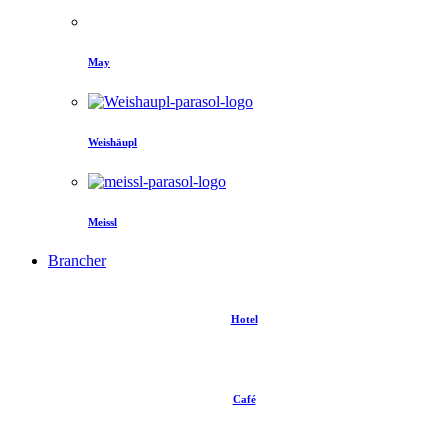
May
Weishäupl
Meissl
Brancher
Hotel
Café