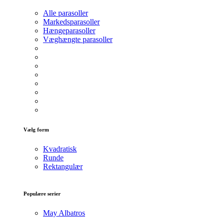
Alle parasoller
Markedsparasoller
Hængeparasoller
Væghængte parasoller
Vælg form
Kvadratisk
Runde
Rektangulær
Populære serier
May Albatros