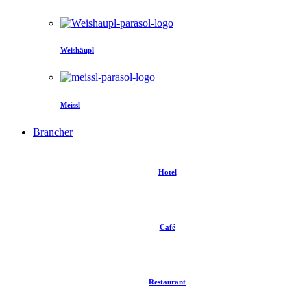
Weishäupl
Meissl
Brancher
Hotel
Café
Restaurant