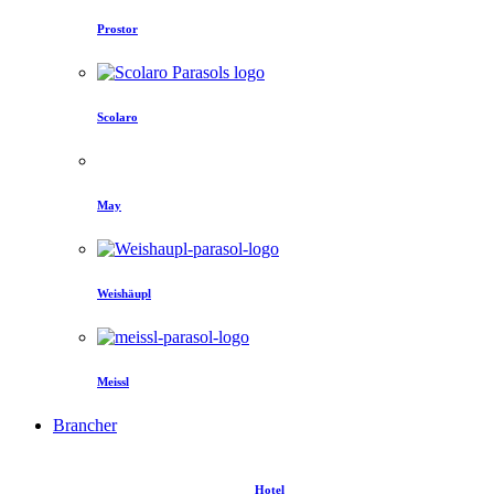
Prostor
Scolaro
May
Weishäupl
Meissl
Brancher
Hotel