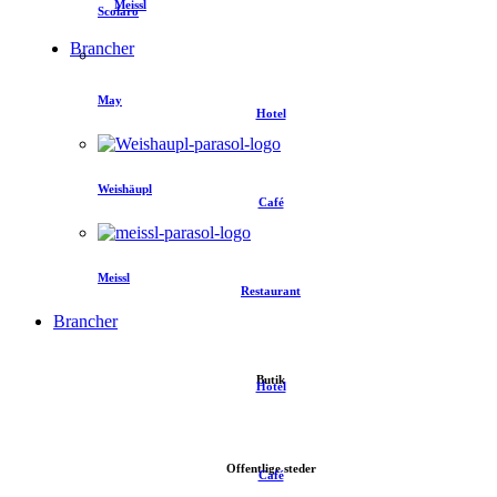
Meissl
Scolaro
Brancher
May
Hotel
Weishäupl
Café
Meissl
Restaurant
Brancher
Butik
Hotel
Offentlige steder
Café