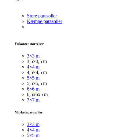
Store parasoller
Kæmpe parasoller
Firkantet størrelser
3×3 m
3,5×3,5 m
4×4 m
4,5×4,5 m
5×5 m
5,5×5,5 m
6×6 m
6,5x6x5 m
7×7 m
Markedsparasoller
3×3
m
4×4 m
5×5 m