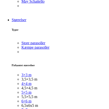
May Schattello
Størrelser
Typer
Store parasoller
Kæmpe parasoller
Firkantet størrelser
3×3 m
3,5×3,5 m
4×4 m
4,5×4,5 m
5×5 m
5,5×5,5 m
6×6 m
6,5x6x5 m