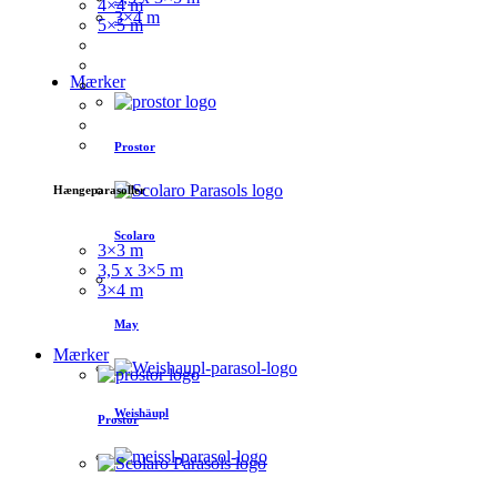
4×4 m
3×4 m
5×5 m
Mærker
Prostor
Hængeparasoller
Scolaro
3×3 m
3,5 x 3×5 m
3×4 m
May
Mærker
Weishäupl
Prostor