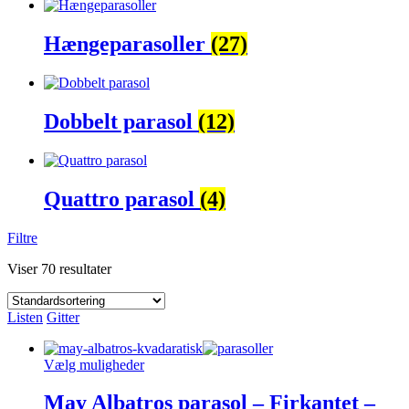
Hængeparasoller
(27)
Dobbelt parasol
(12)
Quattro parasol
(4)
Filtre
Viser 70 resultater
Listen
Gitter
Dette
Vælg muligheder
vare
har
May Albatros parasol – Firkantet –