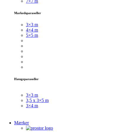
7×7 m
Markedsparasoller
3×3
m
4×4 m
5×5 m
Hængeparasoller
3×3 m
3,5 x 3×5 m
3×4 m
Mærker