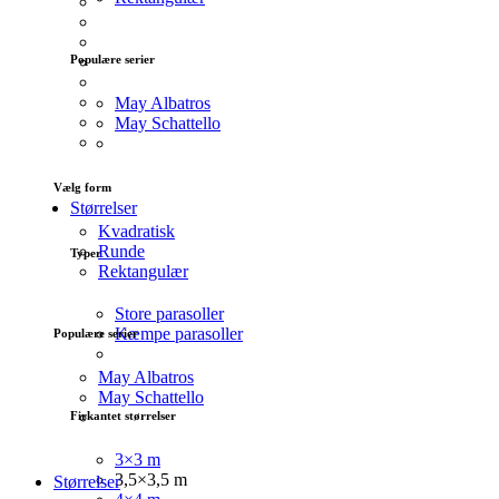
Populære serier
May Albatros
May Schattello
Vælg form
Størrelser
Kvadratisk
Runde
Typer
Rektangulær
Store parasoller
Kæmpe parasoller
Populære serier
May Albatros
May Schattello
Firkantet størrelser
3×3 m
3,5×3,5 m
Størrelser