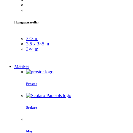
Hængeparasoller
3×3 m
3,5 x 3×5 m
3×4 m
Mærker
Prostor
Scolaro
May