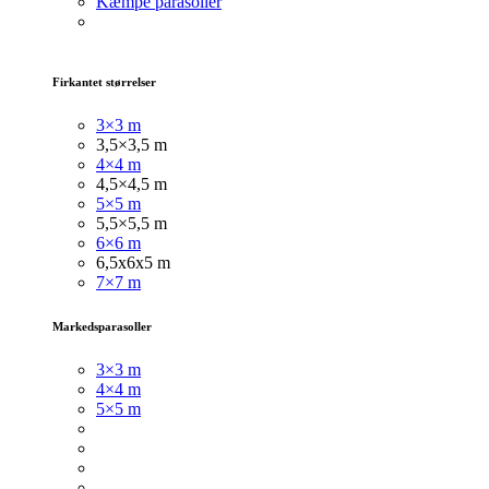
Kæmpe parasoller
Firkantet størrelser
3×3 m
3,5×3,5 m
4×4 m
4,5×4,5 m
5×5 m
5,5×5,5 m
6×6 m
6,5x6x5 m
7×7 m
Markedsparasoller
3×3
m
4×4 m
5×5 m