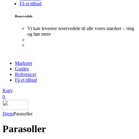
Få et tilbud
Reservedele
Vi kan leverere reservedele til alle vores mærker – ring
og hør mere
Markiser
Guides
Referencer
Få et tilbud
Kurv
0
Hjem
Parasoller
Parasoller