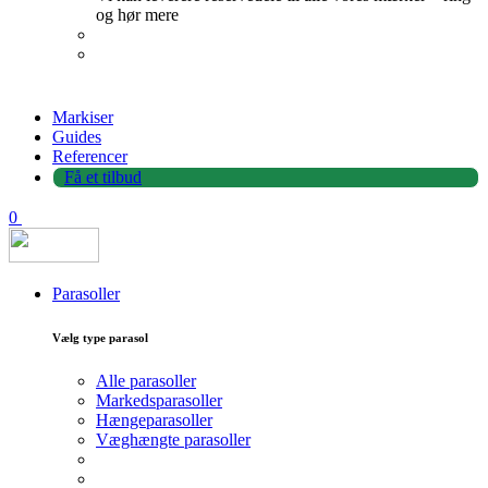
og hør mere
Markiser
Guides
Referencer
Få et tilbud
0
Parasoller
Vælg type parasol
Alle parasoller
Markedsparasoller
Hængeparasoller
Væghængte parasoller