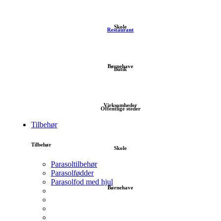
Skole
Restaurant
Børnehave
Butik
Virksomheder
Offentlige steder
Tilbehør
Tilbehør
Skole
Parasoltilbehør
Parasolfødder
Parasolfod med hjul
Børnehave