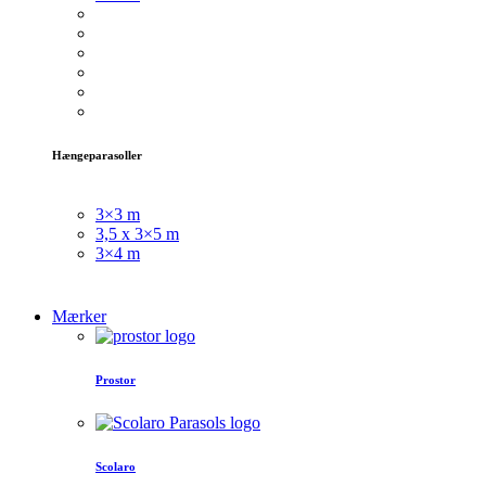
Hængeparasoller
3×3 m
3,5 x 3×5 m
3×4 m
Mærker
Prostor
Scolaro