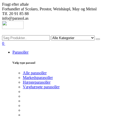
Fragt efter aftale
Forhandler af Scolaro, Prostor, Weishäupl, May og Meissl
Tlf. 20 91 85 88
info@parasol.as
Søg
0
Parasoller
Vælg type parasol
Alle parasoller
Markedsparasoller
Hængeparasoller
Væghængte parasoller