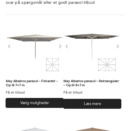
svar på spørgsmål eller et godt parasol tilbud
May Albatros parasol – Firkantet –
May Albatros parasol – Rektangulær
Op til 7×7 m
– Op til 8×7 m
Få et tilbud
Få et tilbud
Dette
Vælg muligheder
Læs mere
vare
har
flere
varianter.