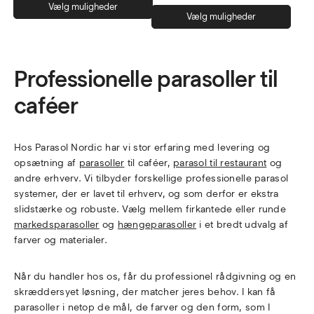
Dette
Vælg muligheder
Dett
vare
Vælg muligheder
vare
har
har
flere
flere
varianter.
Professionelle parasoller til
varia
Mulighederne
Muli
kan
caféer
kan
vælges
vælg
på
på
varesiden
Hos Parasol Nordic har vi stor erfaring med levering og
vare
opsætning af
parasoller
til caféer,
parasol til restaurant
og
andre erhverv. Vi tilbyder forskellige professionelle parasol
systemer, der er lavet til erhverv, og som derfor er ekstra
slidstærke og robuste. Vælg mellem firkantede eller runde
markedsparasoller
og
hængeparasoller
i et bredt udvalg af
farver og materialer.
Når du handler hos os, får du professionel rådgivning og en
skræddersyet løsning, der matcher jeres behov. I kan få
parasoller i netop de mål, de farver og den form, som I