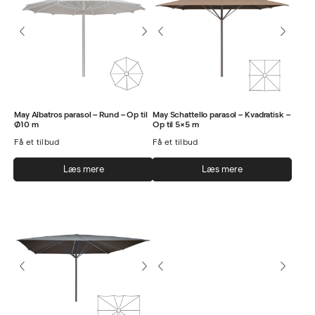
Mulighederne
kan
vælges
på
varesiden
May Albatros parasol – Rund – Op til
May Schattello parasol – Kvadratisk –
Ø10 m
Op til 5×5 m
Få et tilbud
Få et tilbud
Læs mere
Læs mere