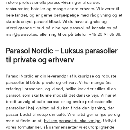
i store professionelle parasol-løsninger til caféer,
restauranter, hoteller og mange andre erhverv. Vi leverer til
hele landet, og er gerne behjælpelige med rådgivning og et
skræddersyet parasol tilbud. Vil du have et gratis og
uforpligtende tilbud på dine nye parasol, så kontakt os på
mail@parasol.as, eller ring til os på telefon +45 20 91 85 88.
Parasol Nordic – Luksus parasoller
til private og erhverv
Parasol Nordic er din leverandør af luksuriøse og robuste
parasoller til både private og erhverv. Vi har mange års
erfaring i branchen, og vi ved, hvilke krav der stilles til en
parasol, som skal kunne modstå det danske vejr. Vi har et
bredt udvalg af cafe parasoller og andre professionelle
parasoller i høj kvalitet, så du kan finde den løsning, der
passer bedst til netop din café. Vi vil altid gerne hjælpe dig
med at finde ud af,
hvilken parasol du skal vælge
. Udfyld
vores formular
her
, så sammensætter vi et uforpligtende