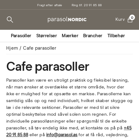
Fragt efter aftale
Ring tlf. 20 91 85 88
0
Kurv
Parasoller
Størrelser
Mærker
Brancher
Tilbehør
Mark
Hjem
Cafe parasoller
Cafe parasoller
Parasoller kan være en utroligt praktisk og fleksibel løsning,
når man ønsker at overdække et større område, hvor der
ikke er mulighed for at opsætte en markise. Parasollerne kan
samtidig slås op og ned individuelt, hvilket skaber skygge og
læ i de relevante sektioner. Parasoller er med til at sikre
optimal beskyttelse mod såvel solen som regnen. For
individuelle parasolløsninger eller spørgsmål til de enkelte
parasoller, så tøv endelig ikke med, at kontakte os på på
+45
20 91 85 88
eller på
info@parasol.as
for at få råd, vejledning,