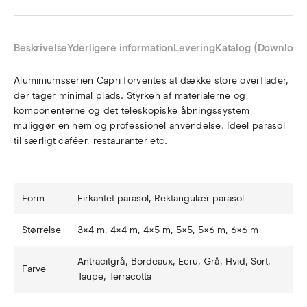
Beskrivelse
Yderligere information
Levering
Katalog (Download
Aluminiumsserien Capri forventes at dække store overflader,
der tager minimal plads. Styrken af materialerne og
komponenterne og det teleskopiske åbningssystem
muliggør en nem og professionel anvendelse. Ideel parasol
til særligt caféer, restauranter etc.
Form
Firkantet parasol, Rektangulær parasol
Størrelse
3×4 m, 4×4 m, 4×5 m, 5×5, 5×6 m, 6×6 m
Antracitgrå, Bordeaux, Ecru, Grå, Hvid, Sort,
Farve
Taupe, Terracotta