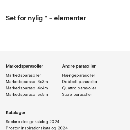
på
varesiden
Set for nylig " - elementer
Markedsparasoller
Andre parasoller
Markedsparasoller
Hængeparasoller
Markedsparasol 3x3m
Dobbelt parasoller
Markedsparasol 4x4m
Quattro parasoller
Markedsparasol 5x5m
Store parasoller
Kataloger
Scolaro designkatalog 202
4
Prostor inspirationskatalog 2024