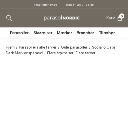
Fragt efter aftale
Ring tlf. 20 91 85 88
0
Kurv
Parasoller
Størrelser
Mærker
Brancher
Tilbehør
Mark
Hjem
Parasoller i alle farver
Gule parasoller
Scolaro Capri
Dark Markedsparasol – Flere størrelser, Flere farver