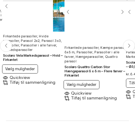
r
,
i
er
Firkantede parasoller
,
Hvide
parasoller
,
Parasol 2x2
,
Parasol 3x3
,
Parasoller
,
Parasoller i alle farver
,
Firkantede parasoller
,
Kæmpe parasol
Firka
Markedsparasoller
6x6 m
,
Parasoller
,
Parasoller i alle
Paras
Scolaro Vela Markedsparasol – Hvid –
farver
,
Hængeparasoller
,
Quattro
Marke
Firkantet
parasol
Scola
– Ø3,
Scolaro Quattro Carbon Stor
Dette
Vælg muligheder
Hængeparasol 6 x 6 m – Flere farver –
vare
kr.
6.
Firkantet
Quickview
ne
har
Tilføj til sammenligning
Dette
Tilf
Vælg muligheder
flere
vare
Q
Quickview
varianter.
har
T
Tilføj til sammenligning
Mulighederne
flere
kan
varianter.
vælges
Mulighederne
på
kan
varesiden
vælges