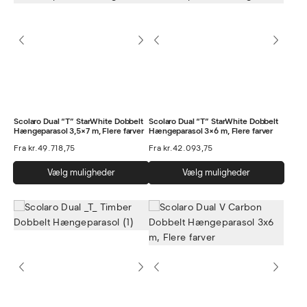
varianter.
Muli
Mulighederne
kan
kan
vælg
vælges
på
på
vare
varesiden
Scolaro Dual “T” StarWhite Dobbelt
Scolaro Dual “T” StarWhite Dobbelt
Hængeparasol 3,5×7 m, Flere farver
Hængeparasol 3×6 m, Flere farver
Fra
kr.
49.718,75
Fra
kr.
42.093,75
Dette
Dett
Vælg muligheder
Vælg muligheder
vare
vare
har
har
flere
flere
varianter.
varia
Mulighederne
Muli
kan
kan
vælges
vælg
på
på
varesiden
vare