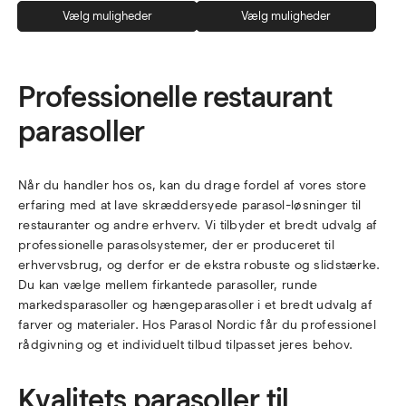
Dette
Dett
Vælg muligheder
Vælg muligheder
vare
vare
har
har
flere
flere
Professionelle restaurant
varianter.
varia
Mulighederne
Muli
parasoller
kan
kan
vælges
vælg
på
på
Når du handler hos os, kan du drage fordel af vores store
varesiden
vare
erfaring med at lave skræddersyede parasol-løsninger til
restauranter og andre erhverv. Vi tilbyder et bredt udvalg af
professionelle parasolsystemer, der er produceret til
erhvervsbrug, og derfor er de ekstra robuste og slidstærke.
Du kan vælge mellem firkantede parasoller, runde
markedsparasoller og hængeparasoller i et bredt udvalg af
farver og materialer. Hos Parasol Nordic får du professionel
rådgivning og et individuelt tilbud tilpasset jeres behov.
Kvalitets parasoller til