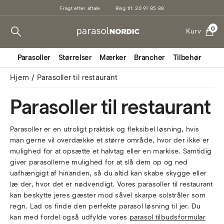
Fragt efter aftale
Ring tlf. 20 91 85 88
0
Kurv
Parasoller
Størrelser
Mærker
Brancher
Tilbehør
Mark
Hjem
Parasoller til restaurant
Parasoller til restaurant
Parasoller er en utroligt praktisk og fleksibel løsning, hvis
man gerne vil overdække et større område, hvor der ikke er
mulighed for at opsætte et halvtag eller en markise. Samtidig
giver parasollerne mulighed for at slå dem op og ned
uafhængigt af hinanden, så du altid kan skabe skygge eller
læ der, hvor det er nødvendigt. Vores parasoller til restaurant
kan beskytte jeres gæster mod såvel skarpe solstråler som
regn. Lad os finde den perfekte parasol løsning til jer. Du
kan med fordel også udfylde vores
parasol tilbudsformular