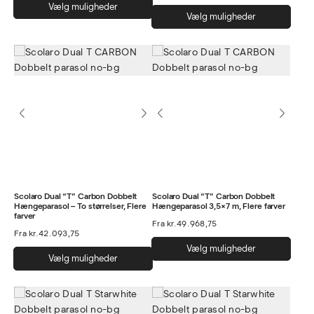
Dette
Vælg muligheder
Dett
vare
Vælg muligheder
vare
har
har
flere
flere
varianter.
varia
Mulighederne
Muli
kan
kan
vælges
vælg
på
på
varesiden
vare
Scolaro Dual “T” Carbon Dobbelt
Scolaro Dual “T” Carbon Dobbelt
Hængeparasol – To størrelser, Flere
Hængeparasol 3,5×7 m, Flere farver
farver
Fra
kr.
49.968,75
Fra
kr.
42.093,75
Dett
Vælg muligheder
Dette
Vælg muligheder
vare
vare
har
har
flere
flere
varia