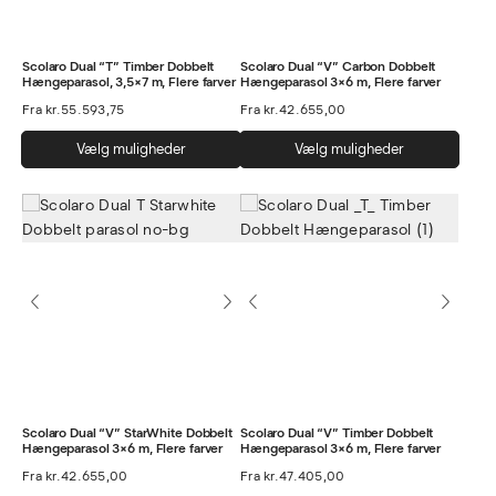
Scolaro Dual “T” Timber Dobbelt
Scolaro Dual “V” Carbon Dobbelt
Hængeparasol, 3,5×7 m, Flere farver
Hængeparasol 3×6 m, Flere farver
Fra
kr.
55.593,75
Fra
kr.
42.655,00
Dette
Dett
Vælg muligheder
Vælg muligheder
vare
vare
har
har
flere
flere
varianter.
varia
Mulighederne
Muli
kan
kan
vælges
vælg
på
på
varesiden
vare
Scolaro Dual “V” StarWhite Dobbelt
Scolaro Dual “V” Timber Dobbelt
Hængeparasol 3×6 m, Flere farver
Hængeparasol 3×6 m, Flere farver
Fra
kr.
42.655,00
Fra
kr.
47.405,00