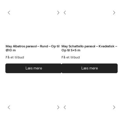
Mulighederne
kan
vælges
på
varesiden
May Albatros parasol – Rund – Op til
May Schattello parasol – Kvadratisk –
Ø10 m
Op til 5×5 m
Få et tilbud
Få et tilbud
Læs mere
Læs mere