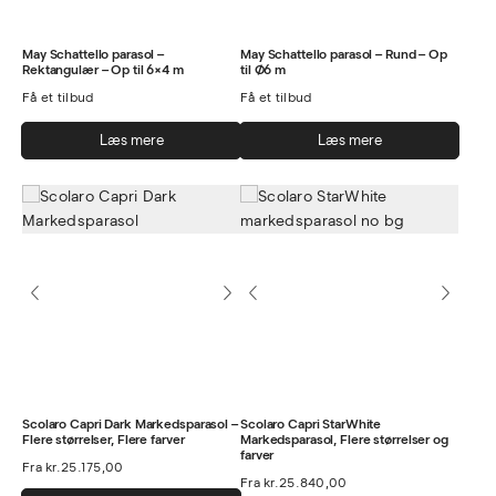
May Schattello parasol –
May Schattello parasol – Rund – Op
Rektangulær – Op til 6×4 m
til Ø6 m
Få et tilbud
Få et tilbud
Læs mere
Læs mere
Scolaro Capri Dark Markedsparasol –
Scolaro Capri StarWhite
Flere størrelser, Flere farver
Markedsparasol, Flere størrelser og
farver
Fra
kr.
25.175,00
Fra
kr.
25.840,00