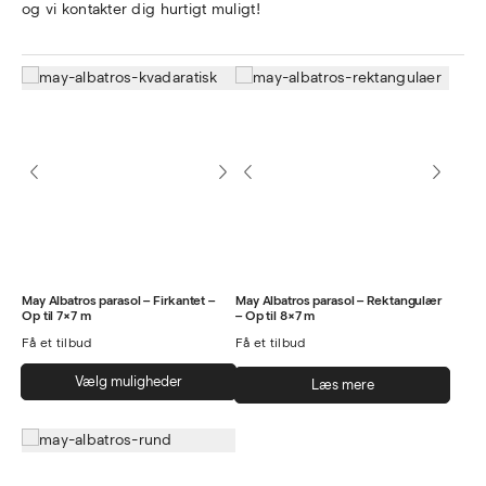
og vi kontakter dig hurtigt muligt!
May Albatros parasol – Firkantet –
May Albatros parasol – Rektangulær
Op til 7×7 m
– Op til 8×7 m
Få et tilbud
Få et tilbud
Dette
Vælg muligheder
Læs mere
vare
har
flere
varianter.