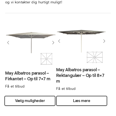
og vi kontakter dig hurtigt muligt!
May Albatros parasol –
May Albatros parasol –
Rektangulær – Op til 8×7
Firkantet – Op til 7×7 m
m
Få et tilbud
Få et tilbud
Dette
Vælg muligheder
Læs mere
vare
har
flere