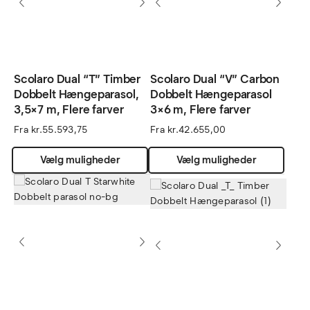
kan
kan
vælges
vælg
på
på
varesiden
vares
Scolaro Dual “T” Timber
Scolaro Dual “V” Carbon
Dobbelt Hængeparasol,
Dobbelt Hængeparasol
3,5×7 m, Flere farver
3×6 m, Flere farver
Fra
kr.
55.593,75
Fra
kr.
42.655,00
Dette
Dette
Vælg muligheder
Vælg muligheder
vare
vare
har
har
flere
flere
varianter.
varian
Mulighederne
Muli
kan
kan
vælges
vælg
på
på
varesiden
vares