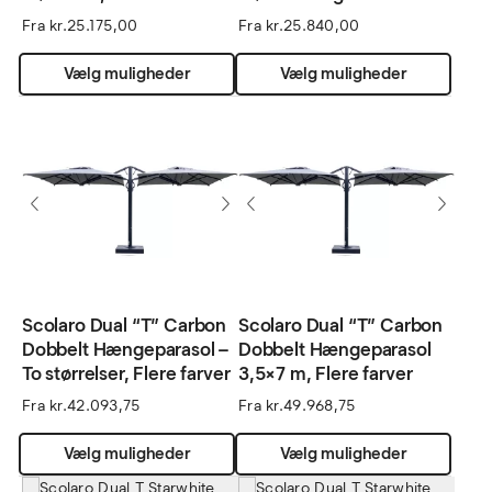
Fra
kr.
25.175,00
Fra
kr.
25.840,00
Dette
Dette
Vælg muligheder
Vælg muligheder
vare
vare
har
har
flere
flere
varianter.
varian
Mulighederne
Muli
kan
kan
vælges
vælg
på
på
varesiden
vares
Scolaro Dual “T” Carbon
Scolaro Dual “T” Carbon
Dobbelt Hængeparasol –
Dobbelt Hængeparasol
To størrelser, Flere farver
3,5×7 m, Flere farver
Fra
kr.
42.093,75
Fra
kr.
49.968,75
Dette
Dette
Vælg muligheder
Vælg muligheder
vare
vare
har
har