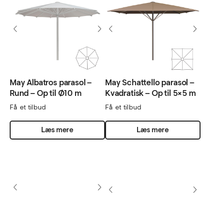
varianter.
Mulighederne
kan
vælges
på
varesiden
May Albatros parasol –
May Schattello parasol –
Rund – Op til Ø10 m
Kvadratisk – Op til 5×5 m
Få et tilbud
Få et tilbud
Læs mere
Læs mere