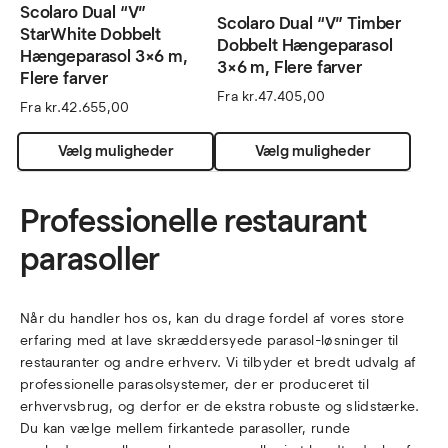
Scolaro Dual “V”
Scolaro Dual “V” Timber
StarWhite Dobbelt
Dobbelt Hængeparasol
Hængeparasol 3×6 m,
3×6 m, Flere farver
Flere farver
Fra
kr.
47.405,00
Fra
kr.
42.655,00
Dette
Dette
Vælg muligheder
Vælg muligheder
vare
vare
har
har
flere
flere
Professionelle restaurant
varianter.
varian
parasoller
Mulighederne
Muli
kan
kan
vælges
vælg
på
på
Når du handler hos os, kan du drage fordel af vores store
varesiden
vares
erfaring med at lave skræddersyede parasol-løsninger til
restauranter og andre erhverv. Vi tilbyder et bredt udvalg af
professionelle parasolsystemer, der er produceret til
erhvervsbrug, og derfor er de ekstra robuste og slidstærke.
Du kan vælge mellem firkantede parasoller, runde