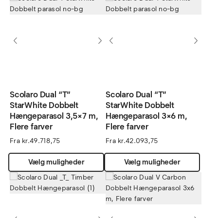
flere
flere
varianter.
varian
Mulighederne
Muli
kan
kan
vælges
vælg
på
på
varesiden
vares
Scolaro Dual “T”
Scolaro Dual “T”
StarWhite Dobbelt
StarWhite Dobbelt
Hængeparasol 3,5×7 m,
Hængeparasol 3×6 m,
Flere farver
Flere farver
Fra
kr.
49.718,75
Fra
kr.
42.093,75
Dette
Dette
Vælg muligheder
Vælg muligheder
vare
vare
har
har
flere
flere
varianter.
varian
Mulighederne
Muli