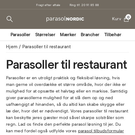
Fragt efter aftale
Ring tlf. 20 91 85 88
0
Kurv
Parasoller
Størrelser
Mærker
Brancher
Tilbehør
Mark
Hjem
Parasoller til restaurant
Parasoller til restaurant
Parasoller er en utroligt praktisk og fleksibel løsning, hvis
man gerne vil overdække et større område, hvor der ikke er
mulighed for at opsætte et halvtag eller en markise. Samtidig
giver parasollerne mulighed for at slå dem op og ned
uafhængigt af hinanden, så du altid kan skabe skygge eller
læ der, hvor det er nødvendigt. Vores parasoller til restaurant
kan beskytte jeres gæster mod såvel skarpe solstråler som
regn. Lad os finde den perfekte parasol løsning til jer. Du
kan med fordel også udfylde vores
parasol tilbudsformular