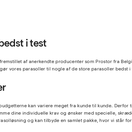
bedst i test
, fremstillet af anerkendte producenter som Prostor fra Belg
gør vores parasoller til nogle af de store parasoller bedst i
er
udgetterne kan variere meget fra kunde til kunde. Derfor ti
me dine individuelle krav og ønsker med specielle, skrædde
olløsning og kan tilbyde en samlet pakke, hvor vi står for d