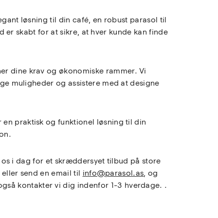
ant løsning til din café, en robust parasol til
d er skabt for at sikre, at hver kunde kan finde
cher dine krav og økonomiske rammer. Vi
llige muligheder og assistere med at designe
n praktisk og funktionel løsning til din
ion.
t os i dag for et skræddersyet tilbud på store
eller send en email til
info@parasol.as
, og
gså kontakter vi dig indenfor 1-3 hverdage. .