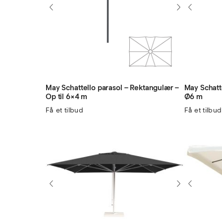
May Schattello parasol – Rektangulær –
May Schatte
Op til 6×4 m
Ø6 m
Få et tilbud
Få et tilbud