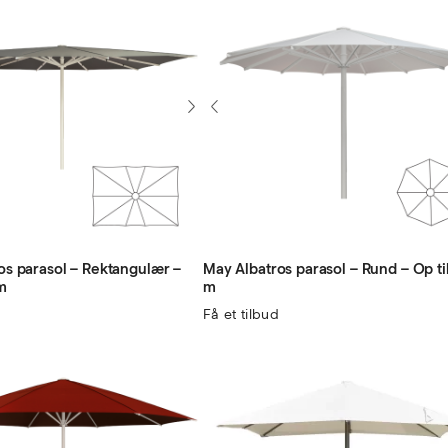
os parasol – Rektangulær –
May Albatros parasol – Rund – Op ti
m
m
Få et tilbud