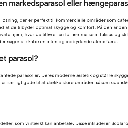
s en markedsparasol eller hængeparas
 løsning, der er perfekt til kommercielle områder som caféer
med at de tilbyder optimal skygge og komfort. På den anden 
l private hjem, hvor de tilfører en fornemmelse af luksus og
, der søger at skabe en intim og indbydende atmosfære.
tet parasol?
rkantede parasoller. Deres moderne æstetik og større skygg
er er særligt gode til at dække store områder, såsom udend
eller, som vi stærkt kan anbefale. Disse inkluderer Scolaro