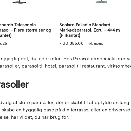
onardo Telescopic
Scolaro Palladio Standard
asol – Flere størrelser og
Markedsparasol, Ecru – 4×4 m
kantet)
(Firkantet)
6,25
kr.
10.355,00
inkl. moms
 nøjagtig det, du leder efter. Hos Parasol.as specialiserer vi 
arasoller
,
parasol til hotel
,
parasol til restaurant
, virksomhe
asoller
valg af store parasoller, der er skabt til at opfylde en la
skabe en hyggelig oase på din terrasse, eller en erhvervsdr
se, har vi det, du har brug for.