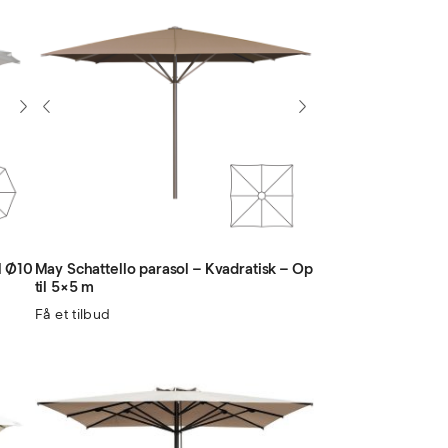
l Ø10
May Schattello parasol – Kvadratisk – Op
til 5×5 m
Få et tilbud