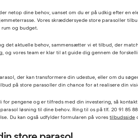
der netop dine behov, uanset om du er på udkig efter en eleg
din hjemmeterrasse. Vores skræddersyede store parasoller tilbu
s rum og budget.
g det aktuelle behov, sammensætter vi et tilbud, der mat
ig, og vores team er klar til at guide dig gennem de forske
asol, der kan transformere din udestue, eller om du søger e
bud på store parasoller din chance for at realisere din vis
rdi for pengene og er tilfreds med din investering, så kontak
asol løsning til dine behov. Ring til os på tlf. 20 91 85 88 
lse. Du kan også udfylder formularen på vores
tilbudsside
o
 din store parasol