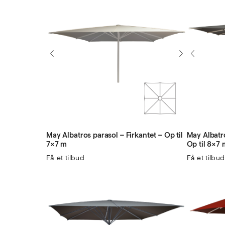
May Albatros parasol – Firkantet – Op til
May Albatr
7×7 m
Op til 8×7 
Få et tilbud
Få et tilbud