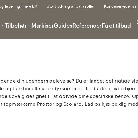
og levering i hele DK
Stort udvalg af parasoller
Kundeservice mail 
Tilbehør
Markiser
Guides
Referencer
Få et tilbud
fuldende din udendørs oplevelse? Du er landet det rigtige ste
lfulde og funktionelle udendørsområder for både private hje
de udvalg designet til at opfylde dine specifikke behov. Op
et af topmærkerne Prostor og Scolaro. Lad os hjælpe dig med 