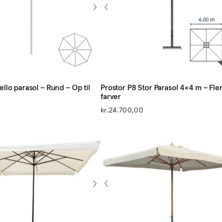
llo parasol – Rund – Op til
Prostor P8 Stor Parasol 4×4 m – Fle
farver
kr.
24.700,00