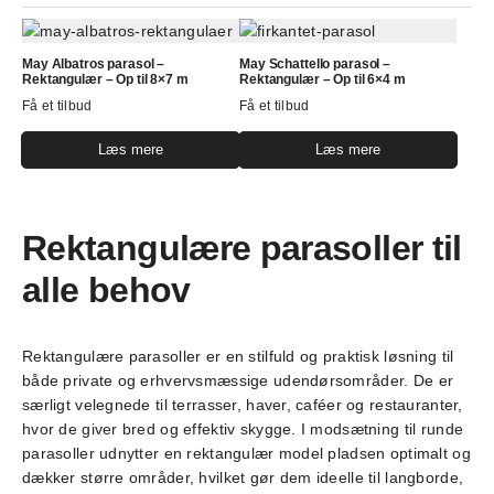
May Albatros parasol –
May Schattello parasol –
Rektangulær – Op til 8×7 m
Rektangulær – Op til 6×4 m
Få et tilbud
Få et tilbud
Læs mere
Læs mere
Rektangulære parasoller til
alle behov
Rektangulære parasoller er en stilfuld og praktisk løsning til
både private og erhvervsmæssige udendørsområder. De er
særligt velegnede til terrasser, haver, caféer og restauranter,
hvor de giver bred og effektiv skygge. I modsætning til runde
parasoller udnytter en rektangulær model pladsen optimalt og
dækker større områder, hvilket gør dem ideelle til langborde,