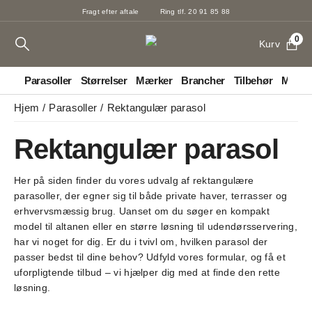
Fragt efter aftale
Ring tlf. 20 91 85 88
0
Kurv
Parasoller
Størrelser
Mærker
Brancher
Tilbehør
Markis
Hjem
Parasoller
Rektangulær parasol
Rektangulær parasol
Her på siden finder du vores udvalg af rektangulære
parasoller, der egner sig til både private haver, terrasser og
erhvervsmæssig brug. Uanset om du søger en kompakt
model til altanen eller en større løsning til udendørsservering,
har vi noget for dig. Er du i tvivl om, hvilken parasol der
passer bedst til dine behov? Udfyld vores formular, og få et
uforpligtende tilbud – vi hjælper dig med at finde den rette
løsning.