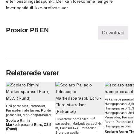
efter bestillingstidspunkt. Der kan forekomme længere
leveringstid til ikke-brofaste øer.
Prostor P8 EN
Download
Relaterede varer
Firkantede parasoll
Hængeparasol 3,5
Grå parasoller
,
Parasoller
,
Hængeparasol 3x
Parasoller i alle farver
,
Runde
Hængeparasol 3x
parasoller
,
Markedsparasoller
Parasoller
,
Parasoll
Firkantede parasoller
,
Grå
Scolaro Rimini
farver
,
Parasoller i
parasoller
,
Markedsparasol 4x4
Markedsparasol Ecru, Ø3,5
Hængeparasoller
m
,
Parasol 4x4
,
Parasoller
,
(Rund)
Scolaro Astro Ti
Store parasoller
,