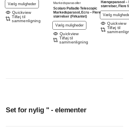
Hængeparasol – 
Dette
Markedsparasoller
Vælg muligheder
størrelser, Flere 
Scolaro Palladio Telescopic
vare
Quickview
Markedsparasol, Ecru – Flere
Vælg mulighed
har
Tilføj til
størrelser (Firkantet)
sammenligning
flere
Quickview
Dette
Vælg muligheder
Tilføj til
varianter.
vare
sammenlig
Quickview
Mulighederne
har
Tilføj til
kan
sammenligning
flere
vælges
varianter.
på
Mulighederne
varesiden
kan
vælges
på
varesiden
Set for nylig " - elementer