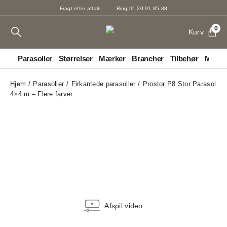
Fragt efter aftale
Ring tlf. 20 91 85 88
0
Kurv
Parasoller
Størrelser
Mærker
Brancher
Tilbehør
Markis
Hjem
Parasoller
Firkantede parasoller
Prostor P8 Stor Parasol
4×4 m – Flere farver
Afspil video