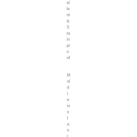
el
le
nt
&
S
ta
in
pr
o
of
M
ol
d
r
e
si
s
t
a
n
t