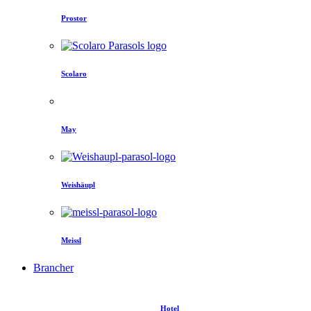
Prostor
Scolaro
May
Weishäupl
Meissl
Brancher
Hotel