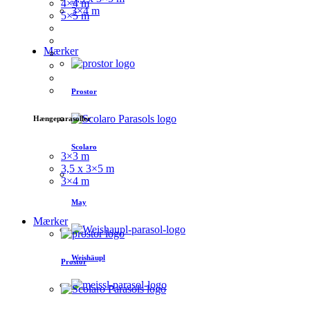
4×4 m
3×4 m
5×5 m
Mærker
Prostor
Hængeparasoller
Scolaro
3×3 m
3,5 x 3×5 m
3×4 m
May
Mærker
Weishäupl
Prostor