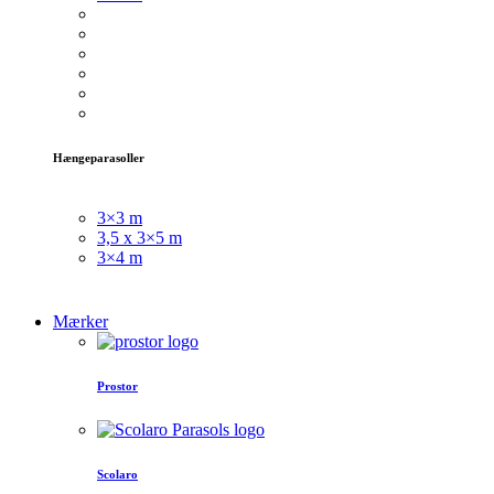
Hængeparasoller
3×3 m
3,5 x 3×5 m
3×4 m
Mærker
Prostor
Scolaro