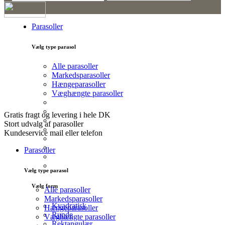
Kurv
Parasoller
0
Vælg type parasol
Alle parasoller
Markedsparasoller
Hængeparasoller
Væghængte parasoller
Gratis fragt og levering i hele DK
Stort udvalg af parasoller
Kundeservice mail eller telefon
Parasoller
Vælg type parasol
Vælg form
Alle parasoller
Markedsparasoller
Kvadratisk
Hængeparasoller
Runde
Væghængte parasoller
Rektangulær