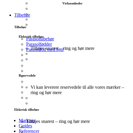
Virksomheder
Tilbehør
Tilbehør
Elektrisk tilbehør
Parasoltilbehør
Parasolfødder
Tilføjes snarest – ring og hør mere
Parasolfod med hjul
Reservedele
Vi kan leverere reservedele til alle vores mærker –
ring og hør mere
Elektrisk tilbehør
Markiser
Tilføjes snarest – ring og hør mere
Guides
Referencer