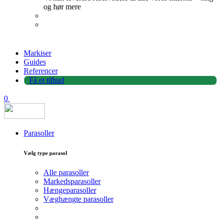
og hør mere
Markiser
Guides
Referencer
Få et tilbud
0
Parasoller
Vælg type parasol
Alle parasoller
Markedsparasoller
Hængeparasoller
Væghængte parasoller