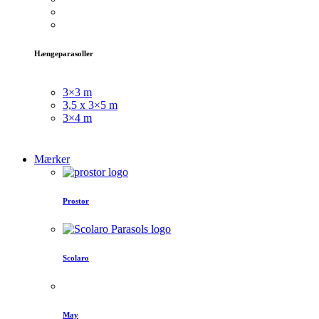
Hængeparasoller
3×3 m
3,5 x 3×5 m
3×4 m
Mærker
Prostor
Scolaro
May