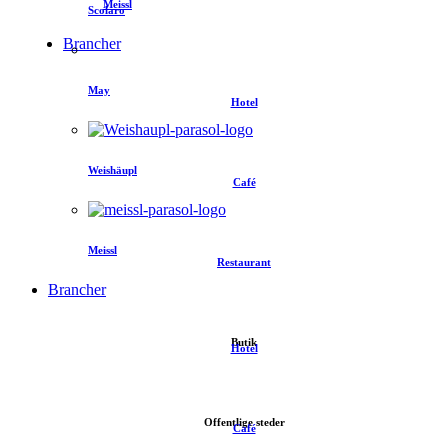
Meissl
Scolaro
Brancher
May
Hotel
Weishäupl
Café
Meissl
Restaurant
Brancher
Butik
Hotel
Offentlige steder
Café