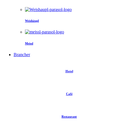
Weishäupl
Meissl
Brancher
Hotel
Café
Restaurant