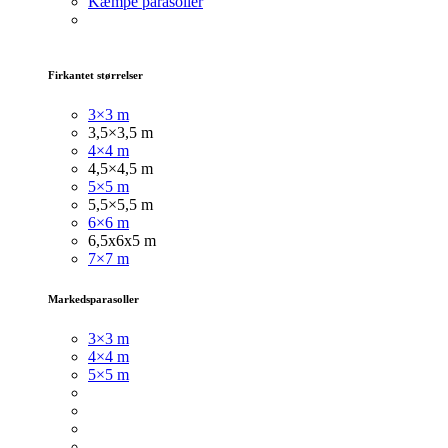
Kæmpe parasoller
Firkantet størrelser
3×3 m
3,5×3,5 m
4×4 m
4,5×4,5 m
5×5 m
5,5×5,5 m
6×6 m
6,5x6x5 m
7×7 m
Markedsparasoller
3×3
m
4×4 m
5×5 m