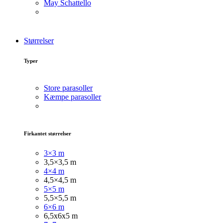
May Schattello
Størrelser
Typer
Store parasoller
Kæmpe parasoller
Firkantet størrelser
3×3 m
3,5×3,5 m
4×4 m
4,5×4,5 m
5×5 m
5,5×5,5 m
6×6 m
6,5x6x5 m