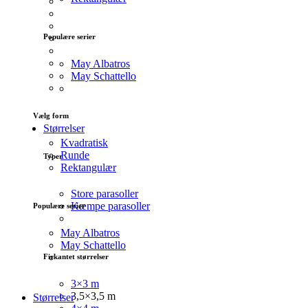
Populære serier
May Albatros
May Schattello
Vælg form
Størrelser
Kvadratisk
Runde
Typer
Rektangulær
Store parasoller
Kæmpe parasoller
Populære serier
May Albatros
May Schattello
Firkantet størrelser
3×3 m
3,5×3,5 m
Størrelser