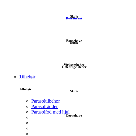
Skole
Restaurant
Børnehave
Butik
Virksomheder
Offentlige steder
Tilbehør
Tilbehør
Skole
Parasoltilbehør
Parasolfødder
Parasolfod med hjul
Børnehave