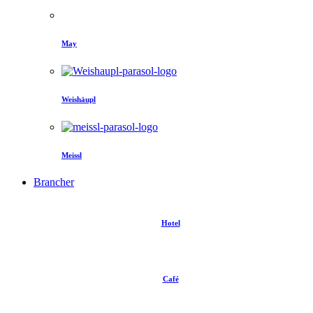
May
Weishäupl
Meissl
Brancher
Hotel
Café