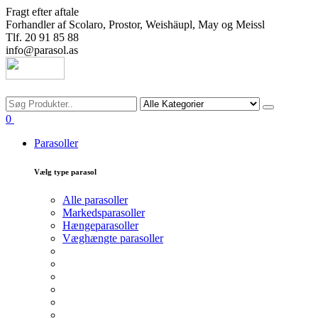
Fragt efter aftale
Forhandler af Scolaro, Prostor, Weishäupl, May og Meissl
Tlf. 20 91 85 88
info@parasol.as
Søg
0
Parasoller
Vælg type parasol
Alle parasoller
Markedsparasoller
Hængeparasoller
Væghængte parasoller