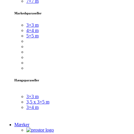
7×7 m
Markedsparasoller
3×3
m
4×4 m
5×5 m
Hængeparasoller
3×3 m
3,5 x 3×5 m
3×4 m
Mærker