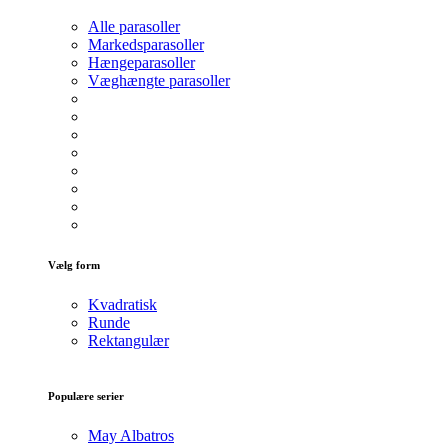
Alle parasoller
Markedsparasoller
Hængeparasoller
Væghængte parasoller
Vælg form
Kvadratisk
Runde
Rektangulær
Populære serier
May Albatros