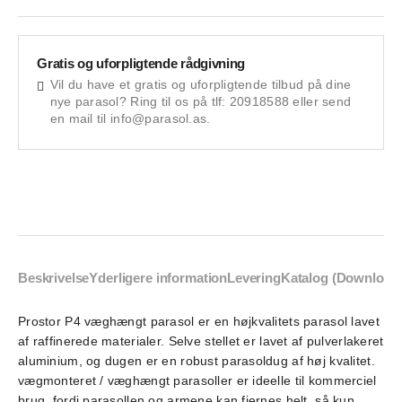
Gratis og uforpligtende rådgivning
Vil du have et gratis og uforpligtende tilbud på dine
nye parasol? Ring til os på tlf: 20918588 eller send
en mail til info@parasol.as.
Beskrivelse
Yderligere information
Levering
Katalog (Download
Prostor P4 væghængt parasol er en højkvalitets parasol lavet
af raffinerede materialer. Selve stellet er lavet af pulverlakeret
aluminium, og dugen er en robust parasoldug af høj kvalitet.
vægmonteret / væghængt parasoller er ideelle til kommerciel
brug, fordi parasollen og armene kan fjernes helt, så kun