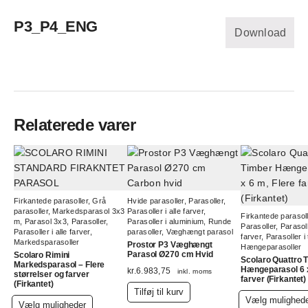
P3_P4_ENG
Download
Relaterede varer
Firkantede parasoller
,
Grå
Hvide parasoller
,
Parasoller
,
parasoller
,
Markedsparasol 3x3
Parasoller i alle farver
,
Firkantede parasoll
m
,
Parasol 3x3
,
Parasoller
,
Parasoller i aluminium
,
Runde
Parasoller
,
Parasoll
Parasoller i alle farver
,
parasoller
,
Væghængt parasol
farver
,
Parasoller i
Markedsparasoller
Prostor P3 Væghængt
Hængeparasoller
Parasol Ø270 cm Hvid
Scolaro Rimini
Scolaro Quattro 
Markedsparasol – Flere
Hængeparasol 6 x
kr.
6.983,75
inkl. moms
størrelser og farver
farver (Firkantet)
(Firkantet)
Tilføj til kurv
Vælg mulighed
Dette
Vælg muligheder