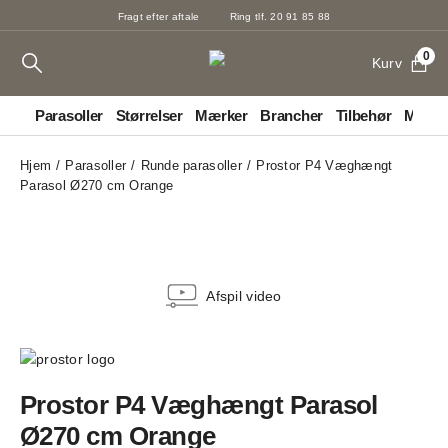
Fragt efter aftale
Ring tlf. 20 91 85 88
0
Kurv
Parasoller
Størrelser
Mærker
Brancher
Tilbehør
Markis
Hjem
Parasoller
Runde parasoller
Prostor P4 Væghængt
Parasol Ø270 cm Orange
Afspil video
Prostor P4 Væghængt Parasol
Ø270 cm Orange