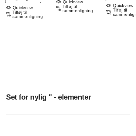
Quickview
vare
Quickview
Tilføj til
Quickview
Tilføj til
har
sammenligning
Tilføj til
sammenlig
sammenligning
flere
varianter.
Mulighederne
kan
vælges
på
varesiden
Set for nylig " - elementer