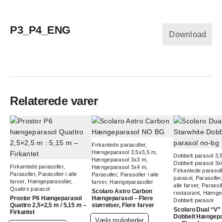
P3_P4_ENG
Download
Relaterede varer
Firkantede parasoller
,
Hængeparasol 3,5x3,5 m
,
Dobbelt parasol 3,
Hængeparasol 3x3 m
,
Dobbelt parasol 3
Firkantede parasoller
,
Hængeparasol 3x4 m
,
Firkantede parasoll
Parasoller
,
Parasoller i alle
Parasoller
,
Parasoller i alle
parasol
,
Parasoller
farver
,
Hængeparasoller
,
farver
,
Hængeparasoller
alle farver
,
Parasolle
Quattro parasol
Scolaro Astro Carbon
restaurant
,
Hængep
Prostor P6 Hængeparasol
Hængeparasol – Flere
Dobbelt parasol
Quattro 2,5×2,5 m / 5,15 m –
størrelser, Flere farver
Scolaro Dual “V”
Firkantet
Dobbelt Hængepa
Dette
Vælg muligheder