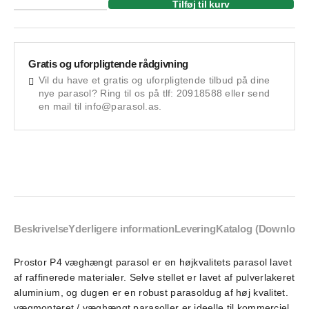
Tilføj til kurv
Gratis og uforpligtende rådgivning
Vil du have et gratis og uforpligtende tilbud på dine
nye parasol? Ring til os på tlf: 20918588 eller send
en mail til info@parasol.as.
Beskrivelse
Yderligere information
Levering
Katalog (Download
Prostor P4 væghængt parasol er en højkvalitets parasol lavet
af raffinerede materialer. Selve stellet er lavet af pulverlakeret
aluminium, og dugen er en robust parasoldug af høj kvalitet.
vægmonteret / væghængt parasoller er ideelle til kommerciel