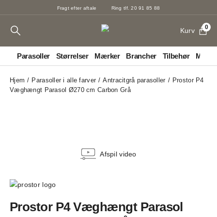
Fragt efter aftale
Ring tlf. 20 91 85 88
0
Kurv
Parasoller
Størrelser
Mærker
Brancher
Tilbehør
Markis
Hjem
Parasoller i alle farver
Antracitgrå parasoller
Prostor P4
Væghængt Parasol Ø270 cm Carbon Grå
Afspil video
Prostor P4 Væghængt Parasol