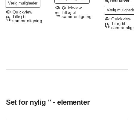
m, Flere farver
Dette
Vælg muligheder
vare
Quickview
vare
Vælg mulighed
har
Quickview
Tilføj til
har
Tilføj til
sammenligning
flere
Quickview
sammenligning
flere
Tilføj til
varianter.
sammenlig
varianter.
Mulighederne
Mulighederne
kan
kan
vælges
vælges
på
på
varesiden
varesiden
Set for nylig " - elementer