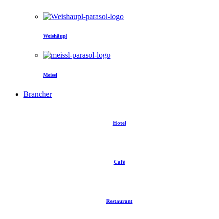
Weishäupl
Meissl
Brancher
Hotel
Café
Restaurant