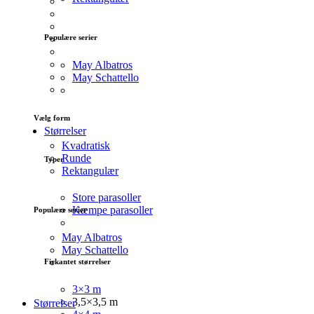
Populære serier
May Albatros
May Schattello
Vælg form
Størrelser
Kvadratisk
Runde
Typer
Rektangulær
Store parasoller
Kæmpe parasoller
Populære serier
May Albatros
May Schattello
Firkantet størrelser
3×3 m
3,5×3,5 m
Størrelser