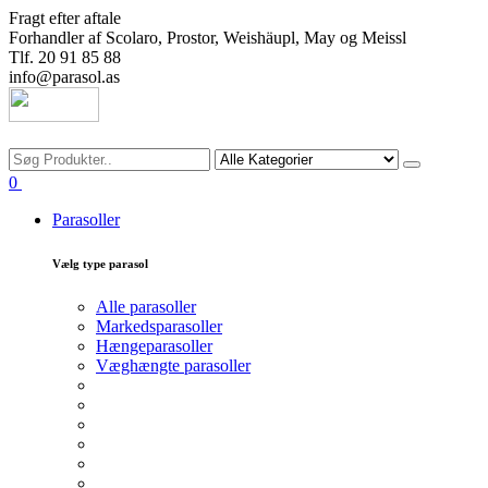
Fragt efter aftale
Forhandler af Scolaro, Prostor, Weishäupl, May og Meissl
Tlf. 20 91 85 88
info@parasol.as
Søg
0
Parasoller
Vælg type parasol
Alle parasoller
Markedsparasoller
Hængeparasoller
Væghængte parasoller