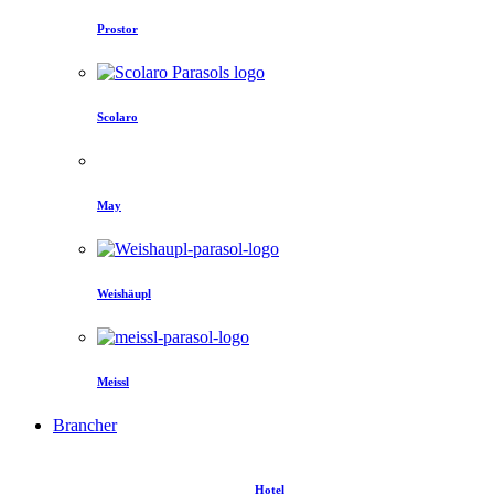
Prostor
Scolaro
May
Weishäupl
Meissl
Brancher
Hotel