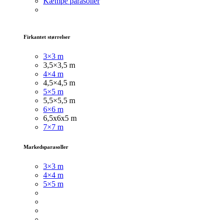
Kæmpe parasoller
Firkantet størrelser
3×3 m
3,5×3,5 m
4×4 m
4,5×4,5 m
5×5 m
5,5×5,5 m
6×6 m
6,5x6x5 m
7×7 m
Markedsparasoller
3×3
m
4×4 m
5×5 m