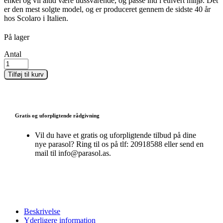
enkel og vil altid være tidssvarende, og passe ind i ethvert miljø. Det
er den mest solgte model, og er produceret gennem de sidste 40 år
hos Scolaro i Italien.
På lager
Antal
Tilføj til kurv
Gratis og uforpligtende rådgivning
Vil du have et gratis og uforpligtende tilbud på dine
nye parasol? Ring til os på tlf: 20918588 eller send en
mail til info@parasol.as.
Beskrivelse
Yderligere information