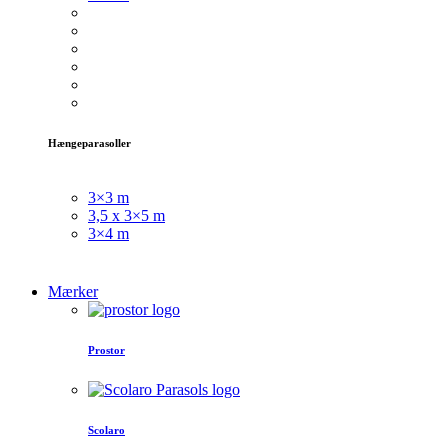
Hængeparasoller
3×3 m
3,5 x 3×5 m
3×4 m
Mærker
Prostor
Scolaro