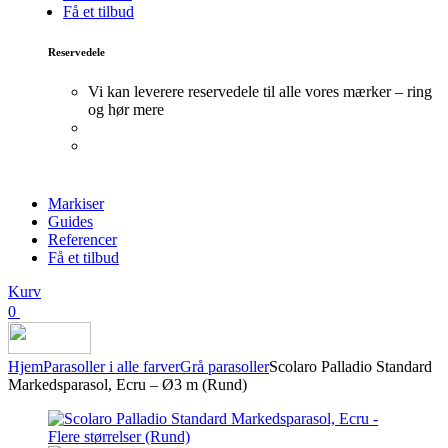
Få et tilbud
Reservedele
Vi kan leverere reservedele til alle vores mærker – ring
og hør mere
Markiser
Guides
Referencer
Få et tilbud
Kurv
0
Hjem
Parasoller i alle farver
Grå parasoller
Scolaro Palladio Standard
Markedsparasol, Ecru – Ø3 m (Rund)