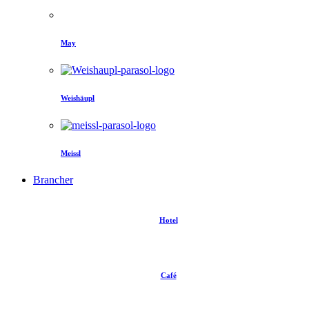
May
Weishäupl
Meissl
Brancher
Hotel
Café