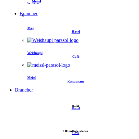
Meissl
Scolaro
Brancher
May
Hotel
Weishäupl
Café
Meissl
Restaurant
Brancher
Butik
Hotel
Offentlige steder
Café