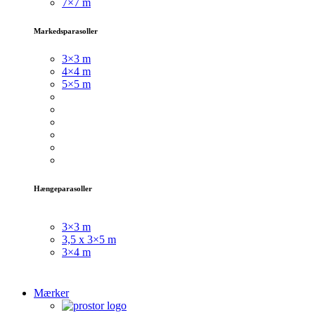
7×7 m
Markedsparasoller
3×3
m
4×4 m
5×5 m
Hængeparasoller
3×3 m
3,5 x 3×5 m
3×4 m
Mærker