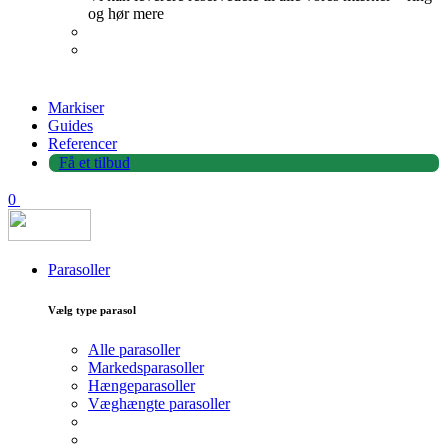
og hør mere
Markiser
Guides
Referencer
Få et tilbud
0
Parasoller
Vælg type parasol
Alle parasoller
Markedsparasoller
Hængeparasoller
Væghængte parasoller