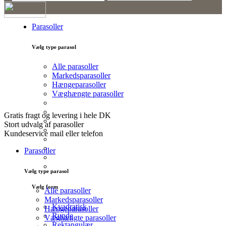
Kurv
Parasoller
0
Vælg type parasol
Alle parasoller
Markedsparasoller
Hængeparasoller
Væghængte parasoller
Gratis fragt og levering i hele DK
Stort udvalg af parasoller
Kundeservice mail eller telefon
Parasoller
Vælg type parasol
Vælg form
Alle parasoller
Markedsparasoller
Kvadratisk
Hængeparasoller
Runde
Væghængte parasoller
Rektangulær