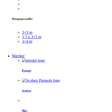
Hængeparasoller
3×3 m
3,5 x 3×5 m
3×4 m
Mærker
Prostor
Scolaro
May