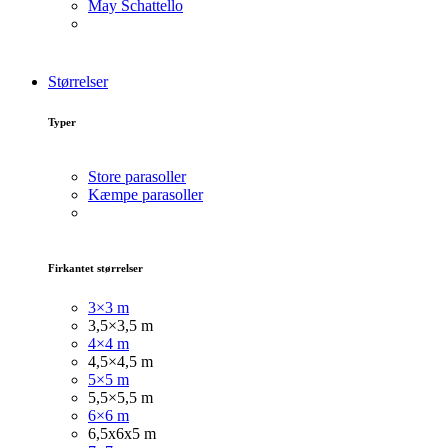
May Schattello
Størrelser
Typer
Store parasoller
Kæmpe parasoller
Firkantet størrelser
3×3 m
3,5×3,5 m
4×4 m
4,5×4,5 m
5×5 m
5,5×5,5 m
6×6 m
6,5x6x5 m