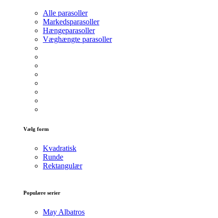
Alle parasoller
Markedsparasoller
Hængeparasoller
Væghængte parasoller
Vælg form
Kvadratisk
Runde
Rektangulær
Populære serier
May Albatros