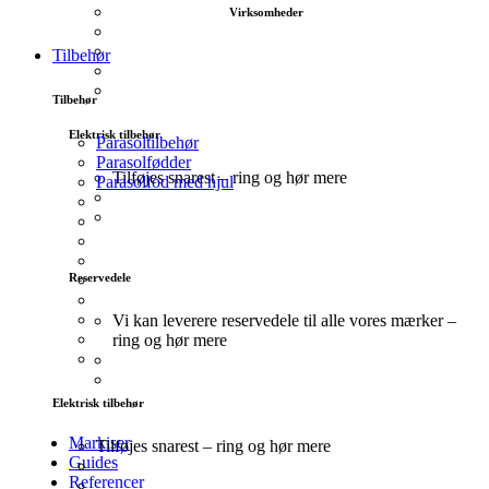
Virksomheder
Tilbehør
Tilbehør
Elektrisk tilbehør
Parasoltilbehør
Parasolfødder
Tilføjes snarest – ring og hør mere
Parasolfod med hjul
Reservedele
Vi kan leverere reservedele til alle vores mærker –
ring og hør mere
Elektrisk tilbehør
Markiser
Tilføjes snarest – ring og hør mere
Guides
Referencer