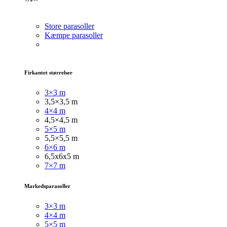
Store parasoller
Kæmpe parasoller
Firkantet størrelser
3×3 m
3,5×3,5 m
4×4 m
4,5×4,5 m
5×5 m
5,5×5,5 m
6×6 m
6,5x6x5 m
7×7 m
Markedsparasoller
3×3
m
4×4 m
5×5 m