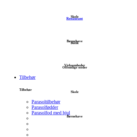
Skole
Restaurant
Børnehave
Butik
Virksomheder
Offentlige steder
Tilbehør
Tilbehør
Skole
Parasoltilbehør
Parasolfødder
Parasolfod med hjul
Børnehave