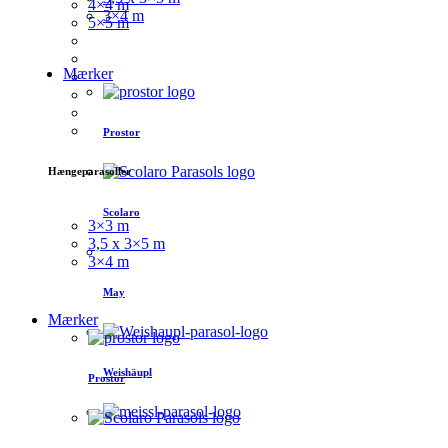
4×4 m
3×4 m
5×5 m
Mærker
Prostor
Hængeparasoller
Scolaro
3×3 m
3,5 x 3×5 m
3×4 m
May
Mærker
Weishäupl
Prostor