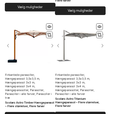
Flere farver
Dette
Vælg muligheder
Dett
vare
Vælg muligheder
vare
har
har
flere
flere
varianter.
varia
Mulighederne
Muli
kan
kan
vælges
vælg
på
på
varesiden
vare
Firkantede parasoller
,
Firkantede parasoller
,
Hængeparasol 3,5x3,5 m
,
Hængeparasol 3,5x3,5 m
,
Hængeparasol 3x3 m
,
Hængeparasol 3x3 m
,
Hængeparasol 3x4 m
,
Hængeparasol 3x4 m
,
Hængeparasoller
,
Parasoller
,
Hængeparasoller
,
Parasoller
,
Parasoller i alle farver
,
Parasoller i
Parasoller i alle farver
træ
Scolaro Astro Titanium
Hængeparasol – Flere størrelser,
Scolaro Astro Timber Hængeparasol
Flere farver
– Flere størrelser, Flere farver