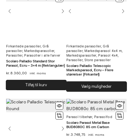
Firkantede parasoller
,
Grå
Firkantede parasoller
,
Grå
parasoller
,
Markedsparasoller
,
parasoller
,
Markedsparasol 4x4 m
,
Parasoller
,
Parasoller i alle farver
Markedsparasoller
,
Parasol 4x4
,
Parasoller
,
Store parasoller
Scolaro Palladio Standard Stor
Parasol, Ecru – 3×4 m (Rektangulær)
Scolaro Palladio Telescopic
Markedsparasol, Ecru – Flere
kr.
8.360,00
inkl. moms
størrelser (Firkantet)
Dett
Tilføj til kurv
Vælg muligheder
vare
har
flere
varia
Parasol tilbehør
,
Parasolfod
Muli
Scolaro Parasol Metal Base
kan
BUD8080C 85 cm Carbon
vælg
kr.
3.748,75
inkl. moms