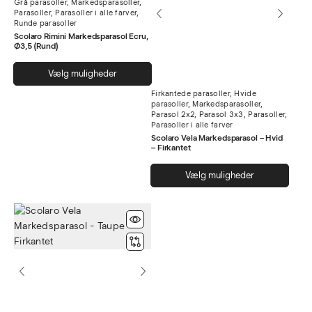
Grå parasoller
,
Markedsparasoller
,
kan
vælg
Parasoller
,
Parasoller i alle farver
,
vælges
Runde parasoller
på
på
Scolaro Rimini Markedsparasol Ecru,
vare
Ø3,5 (Rund)
varesiden
Dette
Vælg muligheder
vare
Firkantede parasoller
,
Hvide
har
parasoller
,
Markedsparasoller
,
flere
Parasol 2x2
,
Parasol 3x3
,
Parasoller
,
Parasoller i alle farver
varianter.
Scolaro Vela Markedsparasol – Hvid
Mulighederne
– Firkantet
kan
Dett
vælges
Vælg muligheder
vare
på
har
varesiden
flere
varia
Muli
kan
vælg
på
vare