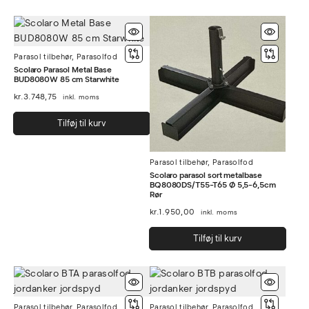
Parasol tilbehør
,
Parasolfod
Scolaro Parasol Metal Base
BUD8080W 85 cm Starwhite
kr.
3.748,75
inkl. moms
Tilføj til kurv
Parasol tilbehør
,
Parasolfod
Scolaro parasol sort metalbase
BQ8080DS/T55-T65 Ø 5,5-6,5cm
Rør
kr.
1.950,00
inkl. moms
Tilføj til kurv
Parasol tilbehør
,
Parasolfod
Parasol tilbehør
,
Parasolfod