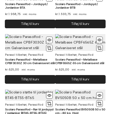
Scolaro Parasolfod – Jordspyd /
Scolaro Parasolfod – Jordspyd /
Jordanker BTA
Jordanker BTB
kr.
1.968,75
kr.
1.593,75
inkl. moms
inkl. moms
Tilføj til kurv
Tilføj til kurv
Parasol tilbehør
,
Parasolfod
Parasol tilbehør
,
Parasolfod
Scolaro Parasolfod – Metalbase
Scolaro Parasolfod – Metalbase
CPBF3030Z 30 cm Galvaniseret stål
CPBF6565Z 65 cm Galvaniseret stål
kr.
625,00
kr.
625,00
inkl. moms
inkl. moms
Tilføj til kurv
Tilføj til kurv
Parasol tilbehør
,
Parasolfod
Parasol tilbehør
,
Parasolfod
Scolaro Parasolfod – Rør til jordspyd
Scolaro Parasolfod BV5050B 50 x 50
/ jordanker (BT45-BT55-BT65)
cm – 80 kg. Hvid