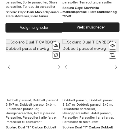
parasoller
,
Sorte parasoller
,
Store
parasoller
,
Terracotta parasoller
parasoller
,
Terracotta parasoller
Scolaro Capri StarWhite
Markedsparasol, Flere størrelser og
Scolaro Capri Dark Markedsparasol –
farver
Flere størrelser, Flere farver
Dett
Dette
Vælg muligheder
Vælg muligheder
vare
vare
har
har
flere
flere
varia
varianter.
Muli
Mulighederne
kan
kan
vælg
vælges
på
på
vare
varesiden
Dobbelt parasol
,
Dobbelt parasol
Dobbelt parasol
,
Dobbelt parasol
3,5x7 m
,
Dobbelt parasol 3x6 m
,
3,5x7 m
,
Dobbelt parasol 3x6 m
,
Firkantede parasoller
,
Firkantede parasoller
,
Hængeparasoller
,
Hotel parasol
,
Hængeparasoller
,
Hotel parasol
,
Parasoller
,
Parasoller i alle farver
,
Parasoller
,
Parasoller i alle farver
,
Parasoller til restaurant
Parasoller til restaurant
Scolaro Dual “T” Carbon Dobbelt
Scolaro Dual “T” Carbon Dobbelt