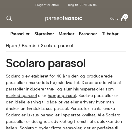
Fragt efter aftale
Ring tlf. 20 91 85 88
0
Kurv
Parasoller
Størrelser
Mærker
Brancher
Tilbehør
Mark
Hjem
Brands
Scolaro parasol
Scolaro parasol
Scolaro blev etableret for 40 år siden og producerede
parasoller i markedets højeste kvalitet. Deres brede vifte af
parasoller
inkluderer træ- og aluminiumsparasoller som
markedsparasol
eller
hængeparasol
. Scolaro parasoller er
den idelle løsning til både privat eller erhverv hvor man
ønsker en førsteklasses parasol. Parasoller fra italienske
Scolaro er luksus parasoller i ypperste kvalitet. Alle Scolaro
parasoller er designet, udviklet og fremstillet udelukkende i
Italien. Scolaro tilbyder flotte parasoller, der er perfekte til