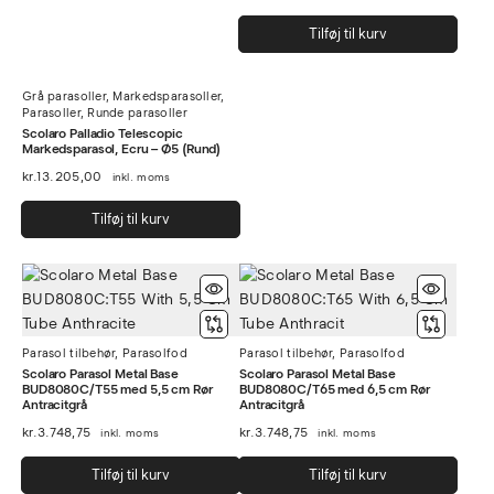
på
vare
Tilføj til kurv
Grå parasoller
,
Markedsparasoller
,
Parasoller
,
Runde parasoller
Scolaro Palladio Telescopic
Markedsparasol, Ecru – Ø5 (Rund)
kr.
13.205,00
inkl. moms
Tilføj til kurv
Parasol tilbehør
,
Parasolfod
Parasol tilbehør
,
Parasolfod
Scolaro Parasol Metal Base
Scolaro Parasol Metal Base
BUD8080C/T55 med 5,5 cm Rør
BUD8080C/T65 med 6,5 cm Rør
Antracitgrå
Antracitgrå
kr.
3.748,75
kr.
3.748,75
inkl. moms
inkl. moms
Tilføj til kurv
Tilføj til kurv