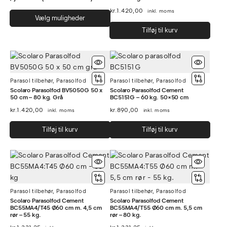
kr.
1.420,00
inkl. moms
Dette
Vælg muligheder
vare
Tilføj til kurv
har
flere
varianter.
Mulighederne
Parasol tilbehør
,
Parasolfod
kan
Parasol tilbehør
,
Parasolfod
Scolaro Parasolfod BV5050G 50 x
Scolaro Parasolfod Cement
vælges
50 cm – 80 kg. Grå
BC5151G – 60 kg. 50×50 cm
på
kr.
1.420,00
kr.
890,00
inkl. moms
inkl. moms
varesiden
Tilføj til kurv
Tilføj til kurv
Parasol tilbehør
,
Parasolfod
Parasol tilbehør
,
Parasolfod
Scolaro Parasolfod Cement
Scolaro Parasolfod Cement
BC55MA4/T45 Ø60 cm m. 4,5 cm
BC55MA4/T55 Ø60 cm m. 5,5 cm
rør – 55 kg.
rør – 80 kg.