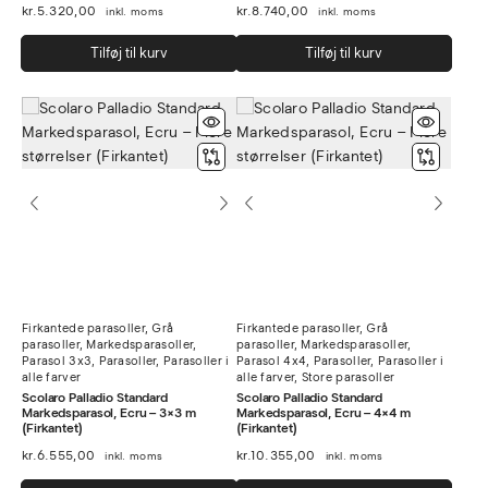
kr.
5.320,00
kr.
8.740,00
inkl. moms
inkl. moms
Tilføj til kurv
Tilføj til kurv
Firkantede parasoller
,
Grå
Firkantede parasoller
,
Grå
parasoller
,
Markedsparasoller
,
parasoller
,
Markedsparasoller
,
Parasol 3x3
,
Parasoller
,
Parasoller i
Parasol 4x4
,
Parasoller
,
Parasoller i
alle farver
alle farver
,
Store parasoller
Scolaro Palladio Standard
Scolaro Palladio Standard
Markedsparasol, Ecru – 3×3 m
Markedsparasol, Ecru – 4×4 m
(Firkantet)
(Firkantet)
kr.
6.555,00
kr.
10.355,00
inkl. moms
inkl. moms