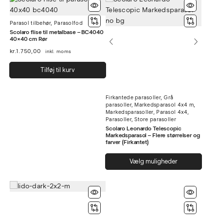
flere
varianter.
varia
Mulighederne
Parasol tilbehør
,
Parasolfod
Muli
kan
Scolaro flise til metalbase – BC4040
kan
vælges
40×40 cm Rør
vælg
på
kr.
1.750,00
inkl. moms
på
varesiden
vare
Tilføj til kurv
Firkantede parasoller
,
Grå
parasoller
,
Markedsparasol 4x4 m
,
Markedsparasoller
,
Parasol 4x4
,
Parasoller
,
Store parasoller
Scolaro Leonardo Telescopic
Markedsparasol – Flere størrelser og
farver (Firkantet)
Dett
Vælg muligheder
vare
har
flere
varia
Muli