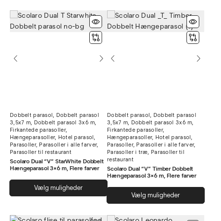
flere
har
varia
flere
Muli
varianter.
kan
Mulighederne
vælg
kan
på
vælges
vare
på
varesiden
Dobbelt parasol
,
Dobbelt parasol
Dobbelt parasol
,
Dobbelt parasol
3,5x7 m
,
Dobbelt parasol 3x6 m
,
3,5x7 m
,
Dobbelt parasol 3x6 m
,
Firkantede parasoller
,
Firkantede parasoller
,
Hængeparasoller
,
Hotel parasol
,
Hængeparasoller
,
Hotel parasol
,
Parasoller
,
Parasoller i alle farver
,
Parasoller
,
Parasoller i alle farver
,
Parasoller til restaurant
Parasoller i træ
,
Parasoller til
restaurant
Scolaro Dual “V” StarWhite Dobbelt
Hængeparasol 3×6 m, Flere farver
Scolaro Dual “V” Timber Dobbelt
Hængeparasol 3×6 m, Flere farver
Dette
Vælg muligheder
Dett
vare
Vælg muligheder
vare
har
har
flere