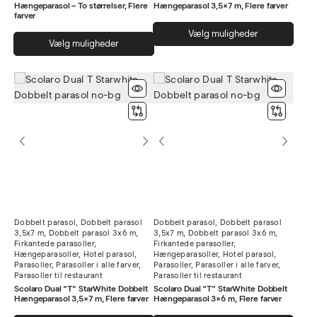
Hængeparasol – To størrelser, Flere
Hængeparasol 3,5×7 m, Flere farver
farver
Dett
Vælg muligheder
Dette
Vælg muligheder
vare
vare
har
har
flere
flere
varia
varianter.
Muli
Mulighederne
kan
kan
vælg
vælges
på
på
vare
varesiden
Dobbelt parasol
,
Dobbelt parasol
Dobbelt parasol
,
Dobbelt parasol
3,5x7 m
,
Dobbelt parasol 3x6 m
,
3,5x7 m
,
Dobbelt parasol 3x6 m
,
Firkantede parasoller
,
Firkantede parasoller
,
Hængeparasoller
,
Hotel parasol
,
Hængeparasoller
,
Hotel parasol
,
Parasoller
,
Parasoller i alle farver
,
Parasoller
,
Parasoller i alle farver
,
Parasoller til restaurant
Parasoller til restaurant
Scolaro Dual “T” StarWhite Dobbelt
Scolaro Dual “T” StarWhite Dobbelt
Hængeparasol 3,5×7 m, Flere farver
Hængeparasol 3×6 m, Flere farver