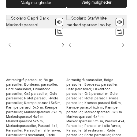
Dett
Dette
Vælg muligheder
Vælg muligheder
vare
vare
har
har
flere
flere
varia
varianter.
Muli
Mulighederne
kan
kan
vælg
vælges
på
på
vare
varesiden
Antracitgrå parasoller
,
Beige
Antracitgrå parasoller
,
Beige
parasoller
,
Bordeaux parasoller
,
parasoller
,
Bordeaux parasoller
,
Cafe parasoller
,
Firkantede
Cafe parasoller
,
Firkantede
parasoller
,
Grå parasoller
,
Gule
parasoller
,
Grå parasoller
,
Gule
parasoller
,
Hotel parasol
,
Hvide
parasoller
,
Hotel parasol
,
Hvide
parasoller
,
Kæmpe parasol 5x5 m
,
parasoller
,
Kæmpe parasol 5x5 m
,
Kæmpe parasol 6x6 m
,
Kæmpe
Kæmpe parasol 6x6 m
,
Kæmpe
parasoller
,
Markedsparasol 3x3 m
,
parasoller
,
Markedsparasol 3x3 m
,
Markedsparasol 4x4 m
,
Markedsparasol 4x4 m
,
Markedsparasol 5x5 m
,
Markedsparasol 5x5 m
,
Parasol 4x4
,
Markedsparasoller
,
Parasol 4x4
,
Parasoller
,
Parasoller i alle farver
,
Parasoller
,
Parasoller i alle farver
,
Parasoller til restaurant
,
Røde
Parasoller til restaurant
,
Røde
parasoller
,
Sorte parasoller
,
Store