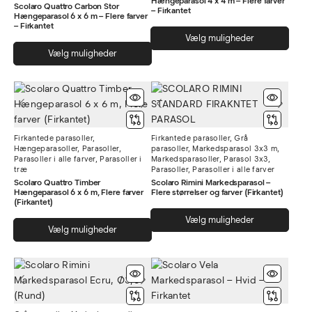
Hængeparasol 4 x 4 m – Flere farver
Scolaro Quattro Carbon Stor
– Firkantet
Hængeparasol 6 x 6 m – Flere farver
– Firkantet
Dett
Vælg muligheder
Dette
vare
Vælg muligheder
vare
har
har
flere
flere
varia
varianter.
Muli
Mulighederne
kan
Firkantede parasoller
,
Firkantede parasoller
,
Grå
kan
vælg
Hængeparasoller
,
Parasoller
,
parasoller
,
Markedsparasol 3x3 m
,
vælges
på
Parasoller i alle farver
,
Parasoller i
Markedsparasoller
,
Parasol 3x3
,
træ
Parasoller
,
Parasoller i alle farver
på
vare
Scolaro Quattro Timber
Scolaro Rimini Markedsparasol –
varesiden
Hængeparasol 6 x 6 m, Flere farver
Flere størrelser og farver (Firkantet)
(Firkantet)
Dett
Vælg muligheder
Dette
Vælg muligheder
vare
vare
har
har
flere
flere
varia
varianter.
Muli
Mulighederne
kan