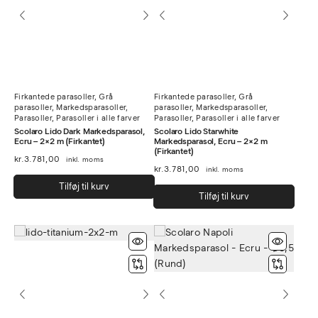
kan
vælg
på
vare
Firkantede parasoller
,
Grå
Firkantede parasoller
,
Grå
parasoller
,
Markedsparasoller
,
parasoller
,
Markedsparasoller
,
Parasoller
,
Parasoller i alle farver
Parasoller
,
Parasoller i alle farver
Scolaro Lido Dark Markedsparasol,
Scolaro Lido Starwhite
Ecru – 2×2 m (Firkantet)
Markedsparasol, Ecru – 2×2 m
(Firkantet)
kr.
3.781,00
inkl. moms
kr.
3.781,00
inkl. moms
Tilføj til kurv
Tilføj til kurv