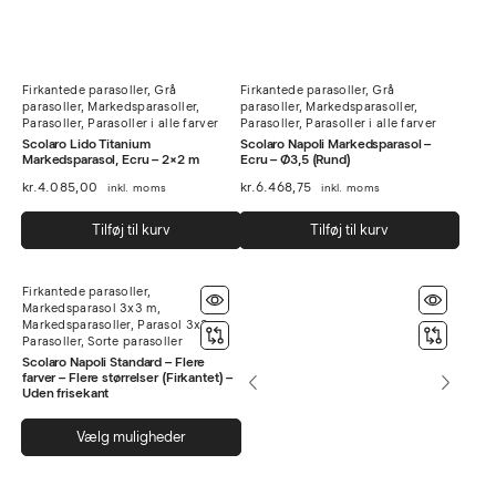
Firkantede parasoller
,
Grå
Firkantede parasoller
,
Grå
parasoller
,
Markedsparasoller
,
parasoller
,
Markedsparasoller
,
Parasoller
,
Parasoller i alle farver
Parasoller
,
Parasoller i alle farver
Scolaro Lido Titanium
Scolaro Napoli Markedsparasol –
Markedsparasol, Ecru – 2×2 m
Ecru – Ø3,5 (Rund)
kr.
4.085,00
kr.
6.468,75
inkl. moms
inkl. moms
Tilføj til kurv
Tilføj til kurv
Firkantede parasoller
,
Markedsparasol 3x3 m
,
Markedsparasoller
,
Parasol 3x3
,
Parasoller
,
Sorte parasoller
Scolaro Napoli Standard – Flere
farver – Flere størrelser (Firkantet) –
Uden frisekant
Dette
Vælg muligheder
vare
har