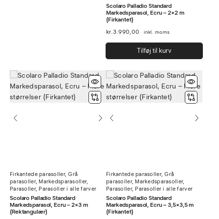
Scolaro Palladio Standard
Markedsparasol, Ecru – 2×2 m
(Firkantet)
kr.
3.990,00
inkl. moms
Tilføj til kurv
Firkantede parasoller
,
Grå
Firkantede parasoller
,
Grå
parasoller
,
Markedsparasoller
,
parasoller
,
Markedsparasoller
,
Parasoller
,
Parasoller i alle farver
Parasoller
,
Parasoller i alle farver
Scolaro Palladio Standard
Scolaro Palladio Standard
Markedsparasol, Ecru – 2×3 m
Markedsparasol, Ecru – 3,5×3,5 m
(Rektangulær)
(Firkantet)