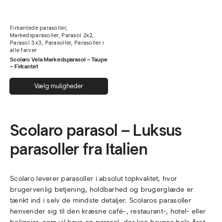
Firkantede parasoller
,
Markedsparasoller
,
Parasol 2x2
,
Parasol 3x3
,
Parasoller
,
Parasoller i
alle farver
Scolaro Vela Markedsparasol – Taupe
– Firkantet
Dette
Vælg muligheder
vare
har
flere
Scolaro parasol – Luksus
varianter.
Mulighederne
parasoller fra Italien
kan
vælges
på
Scolaro leverer parasoller i absolut topkvalitet, hvor
varesiden
brugervenlig betjening, holdbarhed og brugerglæde er
tænkt ind i selv de mindste detaljer. Scolaros parasoller
henvender sig til den kræsne café-, restaurant-, hotel- eller