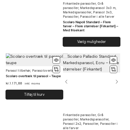
flere
Firkantede parasoller
,
Grå
varianter.
parasoller
,
Markedsparasol 3x3 m
,
Markedsparasoller
,
Parasol 3x3
,
Mulighederne
Parasoller
,
Parasoller i alle farver
kan
Scolaro Napoli Standard – Flere
farver – Flere størrelser (Firkantet) –
vælges
Med frisekant
på
Dett
varesiden
Vælg muligheder
vare
har
flere
varia
Parasol tilbehør
,
Parasolovertræk
Muli
Scolaro overtræk til parasol – Taupe
kan
kr.
1.171,88
inkl. moms
vælg
på
Tilføj til kurv
vare
Firkantede parasoller
,
Grå
parasoller
,
Markedsparasoller
,
Parasol 2x2
,
Parasoller
,
Parasoller i
alle farver