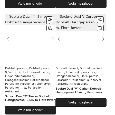
Dette
Dett
Vælg muligheder
Vælg muligheder
vare
vare
har
har
flere
flere
varianter.
varia
Mulighederne
Muli
kan
kan
vælges
vælg
på
på
varesiden
vare
Dobbelt parasol
,
Dobbelt parasol
Dobbelt parasol
,
Dobbelt parasol
3,5x7 m
,
Dobbelt parasol 3x6 m
,
3x6 m
,
Firkantede parasoller
,
Firkantede parasoller
,
Hængeparasoller
,
Hotel parasol
,
Hængeparasoller
,
Hotel parasol
,
Parasoller
,
Parasoller i alle farver
,
Parasoller
,
Parasoller i alle farver
,
Parasoller til restaurant
Parasoller i træ
,
Parasoller til
Scolaro Dual “V” Carbon Dobbelt
restaurant
Hængeparasol 3×6 m, Flere farver
Scolaro Dual “T” Timber Dobbelt
Hængeparasol, 3,5×7 m, Flere farver
Dett
Vælg muligheder
vare
Dette
Vælg muligheder
har
vare