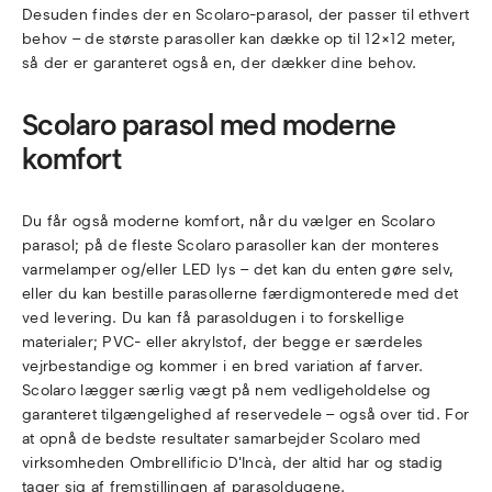
Desuden findes der en Scolaro-parasol, der passer til ethvert
behov – de største parasoller kan dække op til 12×12 meter,
så der er garanteret også en, der dækker dine behov.
Scolaro parasol med moderne
komfort
Du får også moderne komfort, når du vælger en Scolaro
parasol; på de fleste Scolaro parasoller kan der monteres
varmelamper og/eller LED lys – det kan du enten gøre selv,
eller du kan bestille parasollerne færdigmonterede med det
ved levering. Du kan få parasoldugen i to forskellige
materialer; PVC- eller akrylstof, der begge er særdeles
vejrbestandige og kommer i en bred variation af farver.
Scolaro lægger særlig vægt på nem vedligeholdelse og
garanteret tilgængelighed af reservedele – også over tid. For
at opnå de bedste resultater samarbejder Scolaro med
virksomheden Ombrellificio D'Incà, der altid har og stadig
tager sig af fremstillingen af parasoldugene.