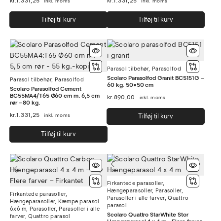
kr.
1.331,25
kr.
1.331,25
inkl. moms
inkl. moms
Tilføj til kurv
Tilføj til kurv
Parasol tilbehør
,
Parasolfod
Scolaro Parasolfod Granit BC5151G –
Parasol tilbehør
,
Parasolfod
60 kg. 50×50 cm
Scolaro Parasolfod Cement
BC55MA4/T65 Ø60 cm m. 6,5 cm
kr.
890,00
inkl. moms
rør – 80 kg.
kr.
1.331,25
inkl. moms
Tilføj til kurv
Tilføj til kurv
Firkantede parasoller
,
Hængeparasoller
,
Parasoller
,
Firkantede parasoller
,
Parasoller i alle farver
,
Quattro
Hængeparasoller
,
Kæmpe parasol
parasol
6x6 m
,
Parasoller
,
Parasoller i alle
Scolaro Quattro StarWhite Stor
farver
,
Quattro parasol