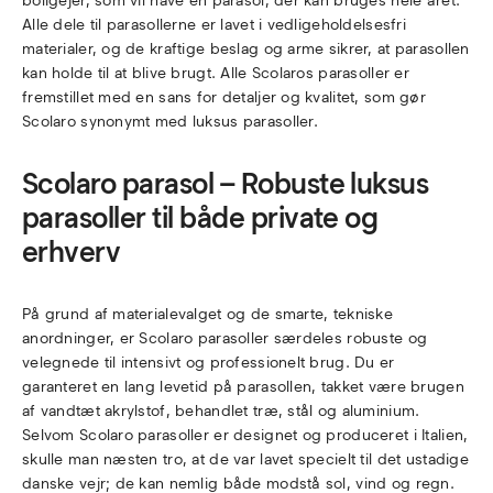
boligejer, som vil have en parasol, der kan bruges hele året.
Alle dele til parasollerne er lavet i vedligeholdelsesfri
materialer, og de kraftige beslag og arme sikrer, at parasollen
kan holde til at blive brugt. Alle Scolaros parasoller er
fremstillet med en sans for detaljer og kvalitet, som gør
Scolaro synonymt med luksus parasoller.
Scolaro parasol – Robuste luksus
parasoller til både private og
erhverv
På grund af materialevalget og de smarte, tekniske
anordninger, er Scolaro parasoller særdeles robuste og
velegnede til intensivt og professionelt brug. Du er
garanteret en lang levetid på parasollen, takket være brugen
af vandtæt akrylstof, behandlet træ, stål og aluminium.
Selvom Scolaro parasoller er designet og produceret i Italien,
skulle man næsten tro, at de var lavet specielt til det ustadige
danske vejr; de kan nemlig både modstå sol, vind og regn.