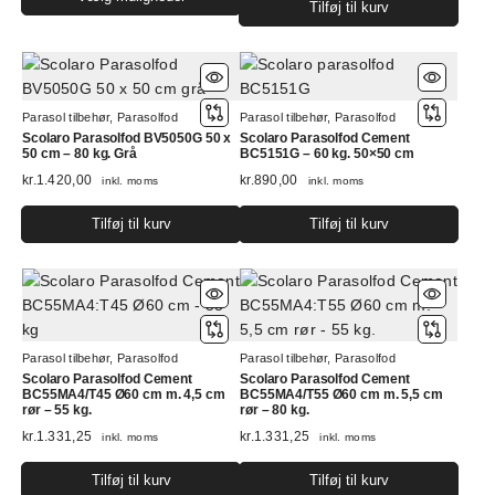
Tilføj til kurv
vare
har
flere
varianter.
Mulighederne
Parasol tilbehør
,
Parasolfod
Parasol tilbehør
,
Parasolfod
kan
Scolaro Parasolfod BV5050G 50 x
Scolaro Parasolfod Cement
50 cm – 80 kg. Grå
BC5151G – 60 kg. 50×50 cm
vælges
kr.
1.420,00
kr.
890,00
inkl. moms
på
inkl. moms
varesiden
Tilføj til kurv
Tilføj til kurv
Parasol tilbehør
,
Parasolfod
Parasol tilbehør
,
Parasolfod
Scolaro Parasolfod Cement
Scolaro Parasolfod Cement
BC55MA4/T45 Ø60 cm m. 4,5 cm
BC55MA4/T55 Ø60 cm m. 5,5 cm
rør – 55 kg.
rør – 80 kg.
kr.
1.331,25
kr.
1.331,25
inkl. moms
inkl. moms
Tilføj til kurv
Tilføj til kurv