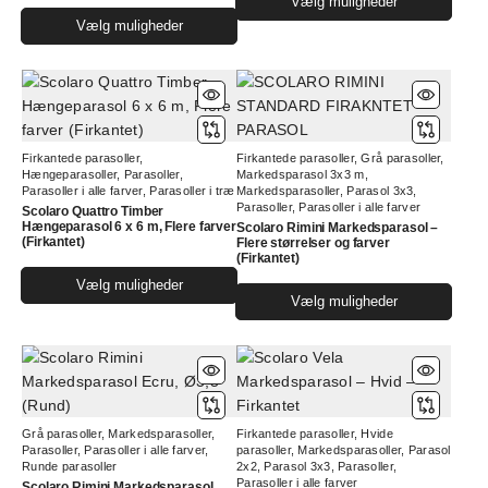
Vælg muligheder
Dette
vare
Vælg muligheder
vare
har
har
flere
flere
varia
varianter.
Muli
Mulighederne
kan
Firkantede parasoller
,
Firkantede parasoller
,
Grå parasoller
,
kan
vælg
Hængeparasoller
,
Parasoller
,
Markedsparasol 3x3 m
,
vælges
på
Parasoller i alle farver
,
Parasoller i træ
Markedsparasoller
,
Parasol 3x3
,
Parasoller
,
Parasoller i alle farver
på
vare
Scolaro Quattro Timber
Hængeparasol 6 x 6 m, Flere farver
Scolaro Rimini Markedsparasol –
varesiden
(Firkantet)
Flere størrelser og farver
(Firkantet)
Dette
Vælg muligheder
Dett
vare
Vælg muligheder
vare
har
har
flere
flere
varianter.
varia
Mulighederne
Muli
kan
Grå parasoller
,
Markedsparasoller
,
Firkantede parasoller
,
Hvide
kan
vælges
Parasoller
,
Parasoller i alle farver
,
parasoller
,
Markedsparasoller
,
Parasol
vælg
Runde parasoller
2x2
,
Parasol 3x3
,
Parasoller
,
på
Parasoller i alle farver
på
Scolaro Rimini Markedsparasol