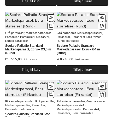
Tilføj til kurv
Tilføj til kurv
Grå parasoller
,
Markedsparasoller
,
Grå parasoller
,
Markedsparasoller
,
Parasoller
,
Parasoller i alle farver
,
Parasoller
,
Parasoller i alle farver
,
Runde parasoller
Runde parasoller
Scolaro Palladio Standard
Scolaro Palladio Standard
Markedsparasol, Ecru – Ø3,5 m
Markedsparasol, Ecru – Ø4 m
(Rund)
(Rund)
kr.
6.555,00
kr.
8.740,00
inkl. moms
inkl. moms
Tilføj til kurv
Tilføj til kurv
Firkantede parasoller
,
Grå parasoller
,
Firkantede parasoller
,
Grå parasoller
,
Markedsparasoller
,
Parasoller
,
Markedsparasol 4x4 m
,
Parasoller i alle farver
Markedsparasoller
,
Parasol 4x4
,
Parasoller
,
Store parasoller
Scolaro Palladio Standard Stor