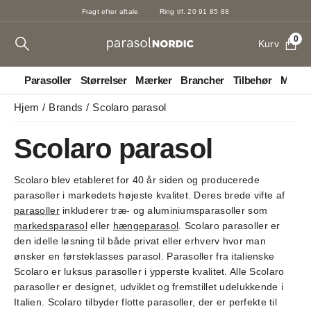
Fragt efter aftale
Ring tlf. 20 91 85 88
0
Kurv
Parasoller
Størrelser
Mærker
Brancher
Tilbehør
Markis
Hjem
Brands
Scolaro parasol
Scolaro parasol
Scolaro blev etableret for 40 år siden og producerede
parasoller i markedets højeste kvalitet. Deres brede vifte af
parasoller
inkluderer træ- og aluminiumsparasoller som
markedsparasol
eller
hængeparasol
. Scolaro parasoller er
den idelle løsning til både privat eller erhverv hvor man
ønsker en førsteklasses parasol. Parasoller fra italienske
Scolaro er luksus parasoller i ypperste kvalitet. Alle Scolaro
parasoller er designet, udviklet og fremstillet udelukkende i
Italien. Scolaro tilbyder flotte parasoller, der er perfekte til