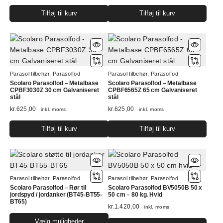
Tilføj til kurv
Tilføj til kurv
Parasol tilbehør
,
Parasolfod
Parasol tilbehør
,
Parasolfod
Scolaro Parasolfod – Metalbase
Scolaro Parasolfod – Metalbase
CPBF3030Z 30 cm Galvaniseret
CPBF6565Z 65 cm Galvaniseret
stål
stål
kr.
625,00
kr.
625,00
inkl. moms
inkl. moms
Tilføj til kurv
Tilføj til kurv
Parasol tilbehør
,
Parasolfod
Parasol tilbehør
,
Parasolfod
Scolaro Parasolfod – Rør til
Scolaro Parasolfod BV5050B 50 x
jordspyd / jordanker (BT45-BT55-
50 cm – 80 kg. Hvid
BT65)
kr.
1.420,00
inkl. moms
Dette
Vælg muligheder