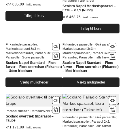
Parasoller i alle farver
kr.
4.085,00
inkl. moms
Scolaro Napoli Markedsparasol –
Ecru – Ø3,5 (Rund)
Tilføj til kurv
kr.
6.468,75
inkl. moms
Tilføj til kurv
Firkantede parasoller
,
Firkantede parasoller
,
Grå parasoller
,
Markedsparasol 3x3 m
,
Markedsparasol 3x3 m
,
Markedsparasoller
,
Parasol 3x3
,
Markedsparasoller
,
Parasol 3x3
,
Parasoller
,
Sorte parasoller
Parasoller
,
Parasoller i alle farver
Scolaro Napoli Standard – Flere
Scolaro Napoli Standard – Flere
farver – Flere størrelser (Firkantet)
farver – Flere størrelser (Firkantet)
– Uden frisekant
– Med frisekant
Dette
Dett
Vælg muligheder
Vælg muligheder
vare
vare
har
har
flere
flere
varianter.
varia
Parasol tilbehør
,
Parasolovertræk
Mulighederne
Muli
Scolaro overtræk til parasol –
Firkantede parasoller
,
Grå parasoller
,
kan
kan
Taupe
Markedsparasoller
,
Parasol 2x2
,
vælges
vælg
Parasoller
,
Parasoller i alle farver
kr.
1.171,88
inkl. moms