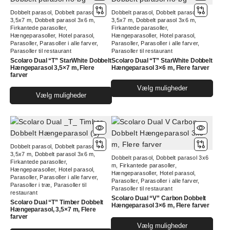
varianter.
varia
Dobbelt parasol
,
Dobbelt parasol
Dobbelt parasol
,
Dobbelt parasol
Mulighederne
Muli
3,5x7 m
,
Dobbelt parasol 3x6 m
,
3,5x7 m
,
Dobbelt parasol 3x6 m
,
kan
kan
Firkantede parasoller
,
Firkantede parasoller
,
Hængeparasoller
,
Hotel parasol
,
Hængeparasoller
,
Hotel parasol
,
vælges
vælg
Parasoller
,
Parasoller i alle farver
,
Parasoller
,
Parasoller i alle farver
,
på
på
Parasoller til restaurant
Parasoller til restaurant
varesiden
vare
Scolaro Dual “T” StarWhite Dobbelt
Scolaro Dual “T” StarWhite Dobbelt
Hængeparasol 3,5×7 m, Flere
Hængeparasol 3×6 m, Flere farver
farver
Dett
Vælg muligheder
Dette
Vælg muligheder
vare
vare
har
har
flere
flere
varia
varianter.
Muli
Dobbelt parasol
,
Dobbelt parasol
Mulighederne
kan
3,5x7 m
,
Dobbelt parasol 3x6 m
,
Dobbelt parasol
,
Dobbelt parasol 3x6
kan
Firkantede parasoller
,
vælg
m
,
Firkantede parasoller
,
Hængeparasoller
,
Hotel parasol
,
vælges
Hængeparasoller
,
Hotel parasol
,
på
Parasoller
,
Parasoller i alle farver
,
Parasoller
,
Parasoller i alle farver
,
på
Parasoller i træ
,
Parasoller til
vare
Parasoller til restaurant
restaurant
varesiden
Scolaro Dual “V” Carbon Dobbelt
Scolaro Dual “T” Timber Dobbelt
Hængeparasol 3×6 m, Flere farver
Hængeparasol, 3,5×7 m, Flere
farver
Dett
Vælg muligheder