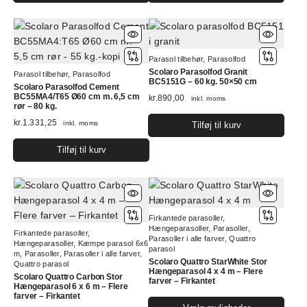
Parasol tilbehør
,
Parasolfod
Scolaro Parasolfod Granit
Parasol tilbehør
,
Parasolfod
BC5151G – 60 kg. 50×50 cm
Scolaro Parasolfod Cement
BC55MA4/T65 Ø60 cm m. 6,5 cm
kr.
890,00
inkl. moms
rør – 80 kg.
kr.
1.331,25
inkl. moms
Tilføj til kurv
Tilføj til kurv
Firkantede parasoller
,
Hængeparasoller
,
Parasoller
,
Firkantede parasoller
,
Parasoller i alle farver
,
Quattro
Hængeparasoller
,
Kæmpe parasol 6x6
parasol
m
,
Parasoller
,
Parasoller i alle farver
,
Scolaro Quattro StarWhite Stor
Quattro parasol
Hængeparasol 4 x 4 m – Flere
Scolaro Quattro Carbon Stor
farver – Firkantet
Hængeparasol 6 x 6 m – Flere
farver – Firkantet
Dett