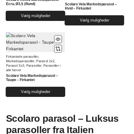
varesiden
Ecru, Ø3,5 (Rund)
Scolaro Vela Markedsparasol –
vare
Hvid – Firkantet
Dette
Vælg muligheder
Dett
vare
Vælg muligheder
vare
har
har
flere
flere
varianter.
varia
Mulighederne
Muli
kan
Firkantede parasoller
,
kan
vælges
Markedsparasoller
,
Parasol 2x2
,
vælg
Parasol 3x3
,
Parasoller
,
Parasoller i
på
alle farver
på
varesiden
Scolaro Vela Markedsparasol –
vare
Taupe – Firkantet
Dette
Vælg muligheder
vare
har
flere
Scolaro parasol – Luksus
varianter.
Mulighederne
parasoller fra Italien
kan