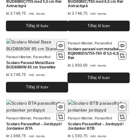
BUD8080C/T55 med 5,5 cm Rør
BUD8080C/T65 med 6,5 cm Rør
Antracitgrå
Antracitgrå
kr.
3.748,75
kr.
3.748,75
inkl. moms
inkl. moms
Tilføj til kurv
Tilføj til kurv
Parasol tilbehør
,
Parasolfod
Scolaro parasol sort metalbase
BQ8080DS/T55-T65 Ø 5,5-6,5cm
Parasol tilbehør
,
Parasolfod
Rør
Scolaro Parasol Metal Base
kr.
1.950,00
inkl. moms
BUD8080W 85 cm Starwhite
kr.
3.748,75
inkl. moms
Tilføj til kurv
Tilføj til kurv
Parasol tilbehør
,
Parasolfod
Parasol tilbehør
,
Parasolfod
Scolaro Parasolfod – Jordspyd /
Scolaro Parasolfod – Jordspyd /
Jordanker BTA
Jordanker BTB
kr.
1.968,75
kr.
1.593,75
inkl. moms
inkl. moms