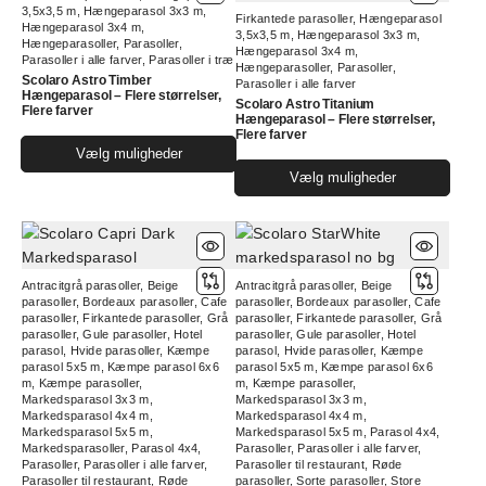
3,5x3,5 m
,
Hængeparasol 3x3 m
,
Firkantede parasoller
,
Hængeparasol
vælges
kan
Hængeparasol 3x4 m
,
3,5x3,5 m
,
Hængeparasol 3x3 m
,
Hængeparasoller
,
Parasoller
,
på
vælg
Hængeparasol 3x4 m
,
Parasoller i alle farver
,
Parasoller i træ
Hængeparasoller
,
Parasoller
,
varesiden
på
Scolaro Astro Timber
Parasoller i alle farver
vare
Hængeparasol – Flere størrelser,
Scolaro Astro Titanium
Flere farver
Hængeparasol – Flere størrelser,
Flere farver
Dette
Vælg muligheder
vare
Dett
Vælg muligheder
har
vare
flere
har
varianter.
flere
Mulighederne
varia
Antracitgrå parasoller
,
Beige
Antracitgrå parasoller
,
Beige
kan
Muli
parasoller
,
Bordeaux parasoller
,
Cafe
parasoller
,
Bordeaux parasoller
,
Cafe
vælges
kan
parasoller
,
Firkantede parasoller
,
Grå
parasoller
,
Firkantede parasoller
,
Grå
parasoller
,
Gule parasoller
,
Hotel
parasoller
,
Gule parasoller
,
Hotel
på
vælg
parasol
,
Hvide parasoller
,
Kæmpe
parasol
,
Hvide parasoller
,
Kæmpe
varesiden
på
parasol 5x5 m
,
Kæmpe parasol 6x6
parasol 5x5 m
,
Kæmpe parasol 6x6
m
,
Kæmpe parasoller
,
m
,
Kæmpe parasoller
,
vare
Markedsparasol 3x3 m
,
Markedsparasol 3x3 m
,
Markedsparasol 4x4 m
,
Markedsparasol 4x4 m
,
Markedsparasol 5x5 m
,
Markedsparasol 5x5 m
,
Parasol 4x4
,
Markedsparasoller
,
Parasol 4x4
,
Parasoller
,
Parasoller i alle farver
,
Parasoller
,
Parasoller i alle farver
,
Parasoller til restaurant
,
Røde
Parasoller til restaurant
,
Røde
parasoller
,
Sorte parasoller
,
Store