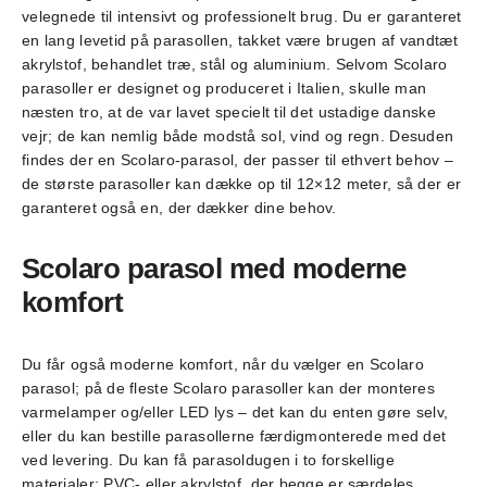
velegnede til intensivt og professionelt brug. Du er garanteret
en lang levetid på parasollen, takket være brugen af vandtæt
akrylstof, behandlet træ, stål og aluminium. Selvom Scolaro
parasoller er designet og produceret i Italien, skulle man
næsten tro, at de var lavet specielt til det ustadige danske
vejr; de kan nemlig både modstå sol, vind og regn. Desuden
findes der en Scolaro-parasol, der passer til ethvert behov –
de største parasoller kan dække op til 12×12 meter, så der er
garanteret også en, der dækker dine behov.
Scolaro parasol med moderne
komfort
Du får også moderne komfort, når du vælger en Scolaro
parasol; på de fleste Scolaro parasoller kan der monteres
varmelamper og/eller LED lys – det kan du enten gøre selv,
eller du kan bestille parasollerne færdigmonterede med det
ved levering. Du kan få parasoldugen i to forskellige
materialer; PVC- eller akrylstof, der begge er særdeles