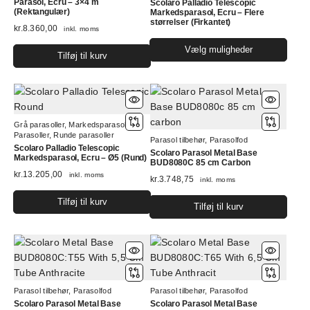
Parasol, Ecru – 3×4 m
Scolaro Palladio Telescopic
(Rektangulær)
Markedsparasol, Ecru – Flere
størrelser (Firkantet)
kr.
8.360,00
inkl. moms
Dett
Vælg muligheder
Tilføj til kurv
vare
har
flere
varia
Muli
Grå parasoller
,
Markedsparasoller
,
Parasoller
,
Runde parasoller
kan
Parasol tilbehør
,
Parasolfod
Scolaro Palladio Telescopic
vælg
Scolaro Parasol Metal Base
Markedsparasol, Ecru – Ø5 (Rund)
BUD8080C 85 cm Carbon
på
kr.
13.205,00
inkl. moms
kr.
3.748,75
inkl. moms
vare
Tilføj til kurv
Tilføj til kurv
Parasol tilbehør
,
Parasolfod
Parasol tilbehør
,
Parasolfod
Scolaro Parasol Metal Base
Scolaro Parasol Metal Base