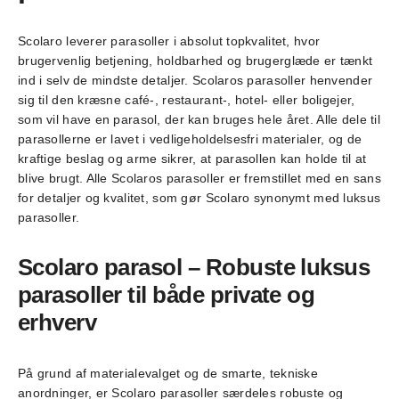
vælges
på
Scolaro leverer parasoller i absolut topkvalitet, hvor
varesiden
brugervenlig betjening, holdbarhed og brugerglæde er tænkt
ind i selv de mindste detaljer. Scolaros parasoller henvender
sig til den kræsne café-, restaurant-, hotel- eller boligejer,
som vil have en parasol, der kan bruges hele året. Alle dele til
parasollerne er lavet i vedligeholdelsesfri materialer, og de
kraftige beslag og arme sikrer, at parasollen kan holde til at
blive brugt. Alle Scolaros parasoller er fremstillet med en sans
for detaljer og kvalitet, som gør Scolaro synonymt med luksus
parasoller.
Scolaro parasol – Robuste luksus
parasoller til både private og
erhverv
På grund af materialevalget og de smarte, tekniske
anordninger, er Scolaro parasoller særdeles robuste og