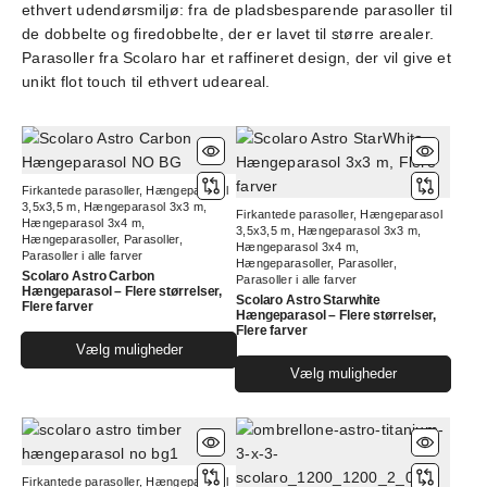
ethvert udendørsmiljø: fra de pladsbesparende parasoller til
de dobbelte og firedobbelte, der er lavet til større arealer.
Parasoller fra Scolaro har et raffineret design, der vil give et
unikt flot touch til ethvert udeareal.
Firkantede parasoller
,
Hængeparasol
3,5x3,5 m
,
Hængeparasol 3x3 m
,
Firkantede parasoller
,
Hængeparasol
Hængeparasol 3x4 m
,
3,5x3,5 m
,
Hængeparasol 3x3 m
,
Hængeparasoller
,
Parasoller
,
Hængeparasol 3x4 m
,
Parasoller i alle farver
Hængeparasoller
,
Parasoller
,
Scolaro Astro Carbon
Parasoller i alle farver
Hængeparasol – Flere størrelser,
Scolaro Astro Starwhite
Flere farver
Hængeparasol – Flere størrelser,
Flere farver
Dette
Vælg muligheder
vare
Dett
Vælg muligheder
har
vare
flere
har
varianter.
flere
Mulighederne
varia
Firkantede parasoller
,
Hængeparasol
kan
Muli