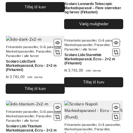
Scolaro Leonardo Telescopic
varesiden
vare
Tilføj til kurv
Markedsparasol – Flere størrelser
og farver (Firkantet)
Dett
Vælg muligheder
vare
har
Firkantede parasoller
,
Grå parasoller
,
flere
Markedsparasoller
,
Parasoller
,
Firkantede parasoller
,
Grå parasoller
,
varia
Parasoller i alle farver
Markedsparasoller
,
Parasoller
,
Muli
Scolaro Lido Starwhite
Parasoller i alle farver
Markedsparasol, Ecru – 2×2 m
kan
Scolaro Lido Dark
(Firkantet)
Markedsparasol, Ecru – 2×2 m
vælg
(Firkantet)
kr.
3.781,00
inkl. moms
på
kr.
3.781,00
inkl. moms
vare
Tilføj til kurv
Tilføj til kurv
Firkantede parasoller
,
Grå parasoller
,
Markedsparasoller
,
Parasoller
,
Parasoller i alle farver
Firkantede parasoller
,
Grå parasoller
,
Scolaro Lido Titanium
Markedsparasoller
,
Parasoller
,
Markedsparasol, Ecru – 2×2 m