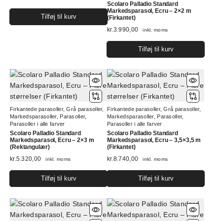
på
på
Scolaro Palladio Standard
Markedsparasol, Ecru – 2×2 m
varesiden
vare
Tilføj til kurv
(Firkantet)
kr.
3.990,00
inkl. moms
Tilføj til kurv
Firkantede parasoller
,
Grå parasoller
,
Firkantede parasoller
,
Grå parasoller
,
Markedsparasoller
,
Parasoller
,
Markedsparasoller
,
Parasoller
,
Parasoller i alle farver
Parasoller i alle farver
Scolaro Palladio Standard
Scolaro Palladio Standard
Markedsparasol, Ecru – 2×3 m
Markedsparasol, Ecru – 3,5×3,5 m
(Rektangulær)
(Firkantet)
kr.
5.320,00
kr.
8.740,00
inkl. moms
inkl. moms
Tilføj til kurv
Tilføj til kurv