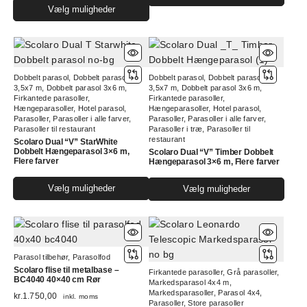
Dette
vare
Vælg muligheder
vare
har
har
flere
flere
varia
varianter.
Muli
Dobbelt parasol
,
Dobbelt parasol
Dobbelt parasol
,
Dobbelt parasol
Mulighederne
kan
3,5x7 m
,
Dobbelt parasol 3x6 m
,
3,5x7 m
,
Dobbelt parasol 3x6 m
,
kan
vælg
Firkantede parasoller
,
Firkantede parasoller
,
Hængeparasoller
,
Hotel parasol
,
Hængeparasoller
,
Hotel parasol
,
vælges
på
Parasoller
,
Parasoller i alle farver
,
Parasoller
,
Parasoller i alle farver
,
på
vare
Parasoller til restaurant
Parasoller i træ
,
Parasoller til
varesiden
restaurant
Scolaro Dual “V” StarWhite
Dobbelt Hængeparasol 3×6 m,
Scolaro Dual “V” Timber Dobbelt
Flere farver
Hængeparasol 3×6 m, Flere farver
Dette
Dett
Vælg muligheder
Vælg muligheder
vare
vare
har
har
flere
flere
varianter.
varia
Parasol tilbehør
,
Parasolfod
Mulighederne
Muli
Scolaro flise til metalbase –
Firkantede parasoller
,
Grå parasoller
,
kan
kan
BC4040 40×40 cm Rør
Markedsparasol 4x4 m
,
vælges
vælg
Markedsparasoller
,
Parasol 4x4
,
kr.
1.750,00
inkl. moms
på
Parasoller
,
Store parasoller
på