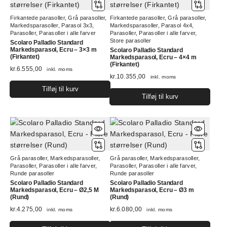
Firkantede parasoller
,
Grå parasoller
,
Firkantede parasoller
,
Grå parasoller
,
Markedsparasoller
,
Parasol 3x3
,
Markedsparasoller
,
Parasol 4x4
,
Parasoller
,
Parasoller i alle farver
Parasoller
,
Parasoller i alle farver
,
Store parasoller
Scolaro Palladio Standard
Markedsparasol, Ecru – 3×3 m
Scolaro Palladio Standard
(Firkantet)
Markedsparasol, Ecru – 4×4 m
(Firkantet)
kr.
6.555,00
inkl. moms
kr.
10.355,00
inkl. moms
Tilføj til kurv
Tilføj til kurv
Grå parasoller
,
Markedsparasoller
,
Grå parasoller
,
Markedsparasoller
,
Parasoller
,
Parasoller i alle farver
,
Parasoller
,
Parasoller i alle farver
,
Runde parasoller
Runde parasoller
Scolaro Palladio Standard
Scolaro Palladio Standard
Markedsparasol, Ecru – Ø2,5 M
Markedsparasol, Ecru – Ø3 m
(Rund)
(Rund)
kr.
4.275,00
kr.
6.080,00
inkl. moms
inkl. moms