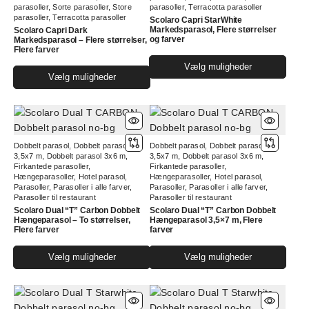
parasoller
,
Sorte parasoller
,
Store
parasoller
,
Terracotta parasoller
parasoller
,
Terracotta parasoller
Scolaro Capri StarWhite
Markedsparasol, Flere størrelser
Scolaro Capri Dark
og farver
Markedsparasol – Flere størrelser,
Flere farver
Dett
Vælg muligheder
Dette
Vælg muligheder
vare
vare
har
har
flere
flere
varia
varianter.
Muli
Dobbelt parasol
,
Dobbelt parasol
Dobbelt parasol
,
Dobbelt parasol
Mulighederne
kan
3,5x7 m
,
Dobbelt parasol 3x6 m
,
3,5x7 m
,
Dobbelt parasol 3x6 m
,
kan
Firkantede parasoller
,
Firkantede parasoller
,
vælg
Hængeparasoller
,
Hotel parasol
,
Hængeparasoller
,
Hotel parasol
,
vælges
på
Parasoller
,
Parasoller i alle farver
,
Parasoller
,
Parasoller i alle farver
,
på
Parasoller til restaurant
Parasoller til restaurant
vare
varesiden
Scolaro Dual “T” Carbon Dobbelt
Scolaro Dual “T” Carbon Dobbelt
Hængeparasol – To størrelser,
Hængeparasol 3,5×7 m, Flere
Flere farver
farver
Dette
Dett
Vælg muligheder
Vælg muligheder
vare
vare
har
har
flere
flere