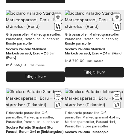
Grå parasoller
,
Markedsparasoller
,
Grå parasoller
,
Markedsparasoller
,
Parasoller
,
Parasoller i alle farver
,
Parasoller
,
Parasoller i alle farver
,
Runde parasoller
Runde parasoller
Scolaro Palladio Standard
Scolaro Palladio Standard
Markedsparasol, Ecru – Ø3,5 m
Markedsparasol, Ecru – Ø4 m (Rund)
(Rund)
kr.
8.740,00
inkl. moms
kr.
6.555,00
inkl. moms
Tilføj til kurv
Tilføj til kurv
Firkantede parasoller
,
Grå
Firkantede parasoller
,
Grå
parasoller
,
Markedsparasoller
,
parasoller
,
Markedsparasol 4x4 m
,
Parasoller
,
Parasoller i alle farver
Markedsparasoller
,
Parasol 4x4
,
Parasoller
,
Store parasoller
Scolaro Palladio Standard Stor
Parasol, Ecru – 3×4 m (Rektangulær)
Scolaro Palladio Telescopic