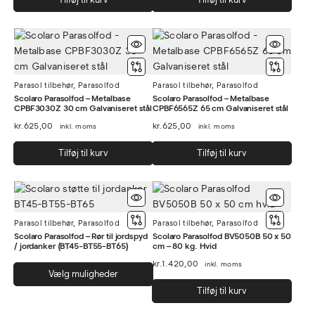
Parasol tilbehør
,
Parasolfod
Parasol tilbehør
,
Parasolfod
Scolaro Parasolfod – Metalbase
Scolaro Parasolfod – Metalbase
CPBF3030Z 30 cm Galvaniseret stål
CPBF6565Z 65 cm Galvaniseret stål
kr.
625,00
kr.
625,00
inkl. moms
inkl. moms
Tilføj til kurv
Tilføj til kurv
Parasol tilbehør
,
Parasolfod
Parasol tilbehør
,
Parasolfod
Scolaro Parasolfod – Rør til jordspyd
Scolaro Parasolfod BV5050B 50 x 50
/ jordanker (BT45-BT55-BT65)
cm – 80 kg. Hvid
kr.
1.420,00
inkl. moms
Dette
Vælg muligheder
vare
Tilføj til kurv
har