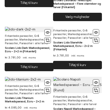
Scolaro Leonardo Telescopic
vare
Tilføj til kurv
Markedsparasol – Flere størrelser og
farver (Firkantet)
Dett
Vælg muligheder
vare
har
Firkantede parasoller
,
Grå
flere
parasoller
,
Markedsparasoller
,
Firkantede parasoller
,
Grå
varia
Parasoller
,
Parasoller i alle farver
parasoller
,
Markedsparasoller
,
Muli
Scolaro Lido Starwhite
Parasoller
,
Parasoller i alle farver
Markedsparasol, Ecru – 2×2 m
kan
Scolaro Lido Dark Markedsparasol,
(Firkantet)
Ecru – 2×2 m (Firkantet)
vælg
kr.
3.781,00
inkl. moms
kr.
3.781,00
inkl. moms
på
vare
Tilføj til kurv
Tilføj til kurv
Firkantede parasoller
,
Grå
parasoller
,
Markedsparasoller
,
Parasoller
,
Parasoller i alle farver
Firkantede parasoller
,
Grå
Scolaro Lido Titanium
parasoller
,
Markedsparasoller
,
Markedsparasol, Ecru – 2×2 m
Parasoller
,
Parasoller i alle farver
kr.
4.085,00
inkl. moms
Scolaro Napoli Markedsparasol –