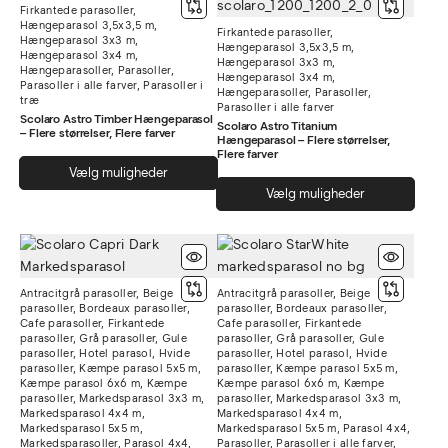
Firkantede parasoller
,
Muli
vælges
Hængeparasol 3,5x3,5 m
,
Firkantede parasoller
,
kan
Hængeparasol 3x3 m
,
på
Hængeparasol 3,5x3,5 m
,
Hængeparasol 3x4 m
,
vælg
Hængeparasol 3x3 m
,
varesiden
Hængeparasoller
,
Parasoller
,
Hængeparasol 3x4 m
,
på
Parasoller i alle farver
,
Parasoller i
Hængeparasoller
,
Parasoller
,
træ
vare
Parasoller i alle farver
Scolaro Astro Timber Hængeparasol
Scolaro Astro Titanium
– Flere størrelser, Flere farver
Hængeparasol – Flere størrelser,
Flere farver
Dette
Vælg muligheder
Dett
vare
Vælg muligheder
vare
har
har
flere
flere
varianter.
varia
Mulighederne
Antracitgrå parasoller
,
Beige
Antracitgrå parasoller
,
Beige
Muli
kan
parasoller
,
Bordeaux parasoller
,
parasoller
,
Bordeaux parasoller
,
kan
vælges
Cafe parasoller
,
Firkantede
Cafe parasoller
,
Firkantede
parasoller
,
Grå parasoller
,
Gule
parasoller
,
Grå parasoller
,
Gule
vælg
på
parasoller
,
Hotel parasol
,
Hvide
parasoller
,
Hotel parasol
,
Hvide
på
varesiden
parasoller
,
Kæmpe parasol 5x5 m
,
parasoller
,
Kæmpe parasol 5x5 m
,
Kæmpe parasol 6x6 m
,
Kæmpe
Kæmpe parasol 6x6 m
,
Kæmpe
vare
parasoller
,
Markedsparasol 3x3 m
,
parasoller
,
Markedsparasol 3x3 m
,
Markedsparasol 4x4 m
,
Markedsparasol 4x4 m
,
Markedsparasol 5x5 m
,
Markedsparasol 5x5 m
,
Parasol 4x4
,
Markedsparasoller
,
Parasol 4x4
,
Parasoller
,
Parasoller i alle farver
,