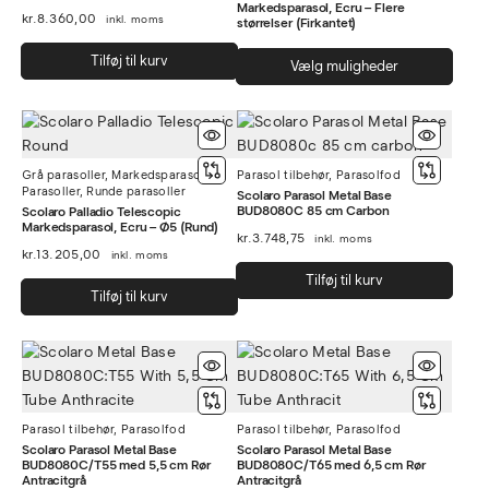
Markedsparasol, Ecru – Flere
kr.
8.360,00
inkl. moms
størrelser (Firkantet)
Dett
Tilføj til kurv
Vælg muligheder
vare
har
flere
varia
Grå parasoller
,
Markedsparasoller
,
Parasol tilbehør
,
Parasolfod
Muli
Parasoller
,
Runde parasoller
Scolaro Parasol Metal Base
kan
BUD8080C 85 cm Carbon
Scolaro Palladio Telescopic
vælg
Markedsparasol, Ecru – Ø5 (Rund)
kr.
3.748,75
inkl. moms
på
kr.
13.205,00
inkl. moms
vare
Tilføj til kurv
Tilføj til kurv
Parasol tilbehør
,
Parasolfod
Parasol tilbehør
,
Parasolfod
Scolaro Parasol Metal Base
Scolaro Parasol Metal Base
BUD8080C/T55 med 5,5 cm Rør
BUD8080C/T65 med 6,5 cm Rør
Antracitgrå
Antracitgrå