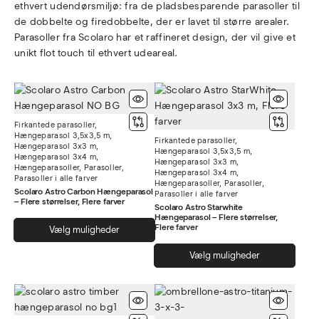
ethvert udendørsmiljø: fra de pladsbesparende parasoller til
de dobbelte og firedobbelte, der er lavet til større arealer.
Parasoller fra Scolaro har et raffineret design, der vil give et
unikt flot touch til ethvert udeareal.
Firkantede parasoller
,
Hængeparasol 3,5x3,5 m
,
Firkantede parasoller
,
Hængeparasol 3x3 m
,
Hængeparasol 3,5x3,5 m
,
Hængeparasol 3x4 m
,
Hængeparasol 3x3 m
,
Hængeparasoller
,
Parasoller
,
Hængeparasol 3x4 m
,
Parasoller i alle farver
Hængeparasoller
,
Parasoller
,
Scolaro Astro Carbon Hængeparasol
Parasoller i alle farver
– Flere størrelser, Flere farver
Scolaro Astro Starwhite
Hængeparasol – Flere størrelser,
Dette
Flere farver
Vælg muligheder
vare
Dett
har
Vælg muligheder
vare
flere
har
varianter.
flere
Mulighederne
varia
kan