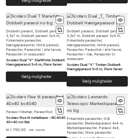
Vælg muligheder
vare
vare
har
har
flere
flere
varia
varianter.
Muli
Dobbelt parasol
,
Dobbelt parasol
Dobbelt parasol
,
Dobbelt parasol
Mulighederne
3,5x7 m
,
Dobbelt parasol 3x6 m
,
3,5x7 m
,
Dobbelt parasol 3x6 m
,
kan
kan
Firkantede parasoller
,
Firkantede parasoller
,
vælg
Hængeparasoller
,
Hotel parasol
,
Hængeparasoller
,
Hotel parasol
,
vælges
Parasoller
,
Parasoller i alle farver
,
Parasoller
,
Parasoller i alle farver
,
på
på
Parasoller til restaurant
Parasoller i træ
,
Parasoller til
vare
varesiden
restaurant
Scolaro Dual “V” StarWhite Dobbelt
Hængeparasol 3×6 m, Flere farver
Scolaro Dual “V” Timber Dobbelt
Hængeparasol 3×6 m, Flere farver
Dette
Vælg muligheder
Dett
vare
Vælg muligheder
vare
har
har
flere
flere
varianter.
varia
Mulighederne
Parasol tilbehør
,
Parasolfod
Muli
kan
Scolaro flise til metalbase – BC4040
Firkantede parasoller
,
Grå
kan
vælges
40×40 cm Rør
parasoller
,
Markedsparasol 4x4 m
,
vælg
Markedsparasoller
,
Parasol 4x4
,
på
kr.
1.750,00
inkl. moms
Parasoller
,
Store parasoller
på
varesiden