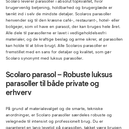
Scolaro leverer parasoller i absolut topkvalitet, hvor
varesiden
brugervenlig betjening, holdbarhed og brugerglæde er
tænkt ind i selv de mindste detaljer. Scolaros parasoller
henvender sig til den kræsne café-, restaurant-, hotel- eller
boligejer, som vil have en parasol, der kan bruges hele året.
Alle dele til parasollerne er lavet i vedligeholdelsesfri
materialer, og de kraftige beslag og arme sikrer, at parasollen
kan holde til at blive brugt. Alle Scolaros parasoller er
fremstillet med en sans for detaljer og kvalitet, som gør
Scolaro synonymt med luksus parasoller.
Scolaro parasol – Robuste luksus
parasoller til både private og
erhverv
På grund af materialevalget og de smarte, tekniske
anordninger, er Scolaro parasoller særdeles robuste og
velegnede til intensivt og professionelt brug. Du er
garanteret en lang levetid på parasollen, takket være brugen