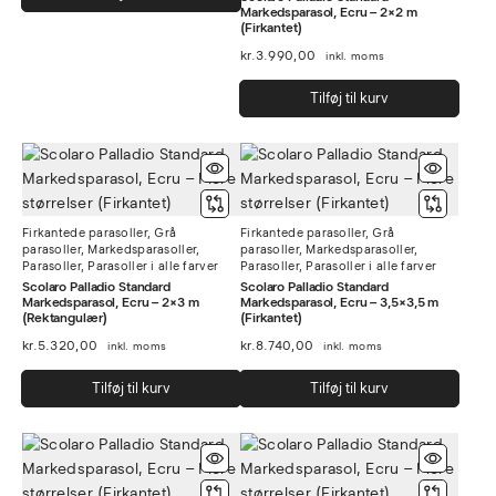
varesiden
vare
Markedsparasol, Ecru – 2×2 m
(Firkantet)
kr.
3.990,00
inkl. moms
Tilføj til kurv
Firkantede parasoller
,
Grå
Firkantede parasoller
,
Grå
parasoller
,
Markedsparasoller
,
parasoller
,
Markedsparasoller
,
Parasoller
,
Parasoller i alle farver
Parasoller
,
Parasoller i alle farver
Scolaro Palladio Standard
Scolaro Palladio Standard
Markedsparasol, Ecru – 2×3 m
Markedsparasol, Ecru – 3,5×3,5 m
(Rektangulær)
(Firkantet)
kr.
5.320,00
kr.
8.740,00
inkl. moms
inkl. moms
Tilføj til kurv
Tilføj til kurv