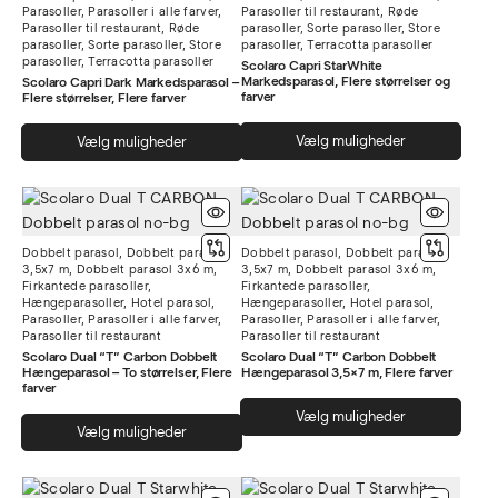
Parasoller
,
Parasoller i alle farver
,
Parasoller til restaurant
,
Røde
Parasoller til restaurant
,
Røde
parasoller
,
Sorte parasoller
,
Store
parasoller
,
Sorte parasoller
,
Store
parasoller
,
Terracotta parasoller
parasoller
,
Terracotta parasoller
Scolaro Capri StarWhite
Markedsparasol, Flere størrelser og
Scolaro Capri Dark Markedsparasol –
farver
Flere størrelser, Flere farver
Dett
Dette
Vælg muligheder
Vælg muligheder
vare
vare
har
har
flere
flere
varia
varianter.
Dobbelt parasol
,
Dobbelt parasol
Dobbelt parasol
,
Dobbelt parasol
Muli
Mulighederne
3,5x7 m
,
Dobbelt parasol 3x6 m
,
3,5x7 m
,
Dobbelt parasol 3x6 m
,
kan
kan
Firkantede parasoller
,
Firkantede parasoller
,
Hængeparasoller
,
Hotel parasol
,
Hængeparasoller
,
Hotel parasol
,
vælg
vælges
Parasoller
,
Parasoller i alle farver
,
Parasoller
,
Parasoller i alle farver
,
på
på
Parasoller til restaurant
Parasoller til restaurant
vare
varesiden
Scolaro Dual “T” Carbon Dobbelt
Scolaro Dual “T” Carbon Dobbelt
Hængeparasol – To størrelser, Flere
Hængeparasol 3,5×7 m, Flere farver
farver
Dett
Vælg muligheder
Dette
Vælg muligheder
vare
vare
har
har
flere
flere