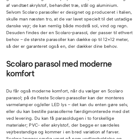
af vandtæt akrylstof, behandlet træ, stål og aluminium.
Selvom Scolaro parasoller er designet og produceret i Italien,
skulle man næsten tro, at de var lavet specielt til det ustadige
danske vejr; de kan nemlig både modstå sol, vind og regn.
Desuden findes der en Scolaro-parasol, der passer til ethvert
behov – de største parasoller kan dække op til 12×12 meter,
så der er garanteret også en, der dækker dine behov.
Scolaro parasol med moderne
komfort
Du får også moderne komfort, når du vælger en Scolaro
parasol; på de fleste Scolaro parasoller kan der monteres
varmelamper og/eller LED lys – det kan du enten gøre selv,
eller du kan bestille parasollerne færdigmonterede med det
ved levering. Du kan få parasoldugen i to forskellige
materialer; PVC- eller akrylstof, der begge er særdeles
vejrbestandige og kommer i en bred variation af farver.
Scolaro lægger særlig vægt på nem vedligeholdelse og