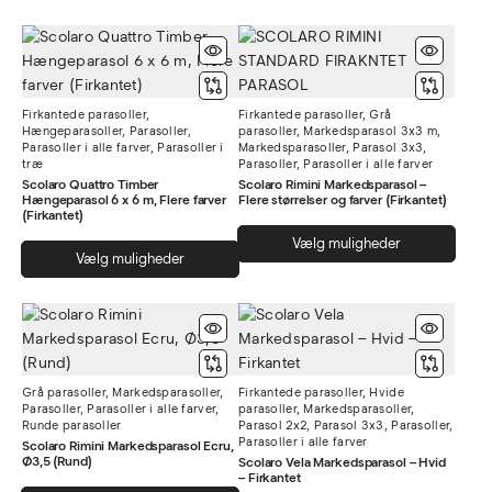
har
flere
flere
varia
varianter.
Muli
Mulighederne
kan
Firkantede parasoller
,
Firkantede parasoller
,
Grå
kan
vælg
Hængeparasoller
,
Parasoller
,
parasoller
,
Markedsparasol 3x3 m
,
vælges
på
Parasoller i alle farver
,
Parasoller i
Markedsparasoller
,
Parasol 3x3
,
træ
Parasoller
,
Parasoller i alle farver
på
vare
Scolaro Quattro Timber
Scolaro Rimini Markedsparasol –
varesiden
Hængeparasol 6 x 6 m, Flere farver
Flere størrelser og farver (Firkantet)
(Firkantet)
Dett
Vælg muligheder
Dette
Vælg muligheder
vare
vare
har
har
flere
flere
varia
varianter.
Muli
Mulighederne
kan
Grå parasoller
,
Markedsparasoller
,
Firkantede parasoller
,
Hvide
kan
vælg
Parasoller
,
Parasoller i alle farver
,
parasoller
,
Markedsparasoller
,
vælges
Runde parasoller
Parasol 2x2
,
Parasol 3x3
,
Parasoller
,
på
Parasoller i alle farver
på
Scolaro Rimini Markedsparasol Ecru,
vare
Ø3,5 (Rund)
Scolaro Vela Markedsparasol – Hvid
varesiden
– Firkantet