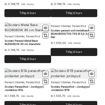
kr.
3.748,75
kr.
3.748,75
inkl. moms
inkl. moms
Tilføj til kurv
Tilføj til kurv
Parasol tilbehør
,
Parasolfod
Scolaro parasol sort metalbase
BQ8080DS/T55-T65 Ø 5,5-6,5cm
Parasol tilbehør
,
Parasolfod
Rør
Scolaro Parasol Metal Base
kr.
1.950,00
inkl. moms
BUD8080W 85 cm Starwhite
kr.
3.748,75
inkl. moms
Tilføj til kurv
Tilføj til kurv
Parasol tilbehør
,
Parasolfod
Parasol tilbehør
,
Parasolfod
Scolaro Parasolfod – Jordspyd /
Scolaro Parasolfod – Jordspyd /
Jordanker BTA
Jordanker BTB
kr.
1.968,75
kr.
1.593,75
inkl. moms
inkl. moms
Tilføj til kurv
Tilføj til kurv