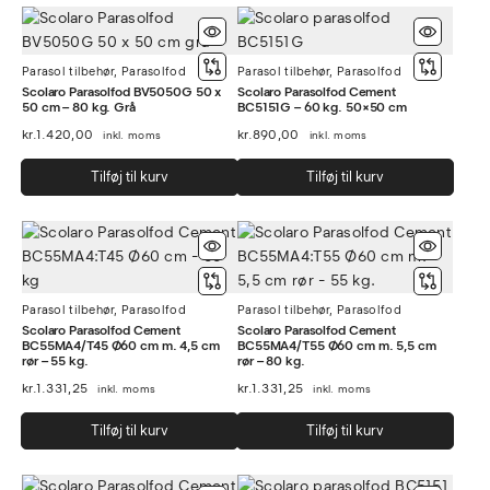
flere
varianter.
Mulighederne
Parasol tilbehør
,
Parasolfod
kan
Parasol tilbehør
,
Parasolfod
Scolaro Parasolfod BV5050G 50 x
Scolaro Parasolfod Cement
vælges
50 cm – 80 kg. Grå
BC5151G – 60 kg. 50×50 cm
på
kr.
1.420,00
kr.
890,00
inkl. moms
inkl. moms
varesiden
Tilføj til kurv
Tilføj til kurv
Parasol tilbehør
,
Parasolfod
Parasol tilbehør
,
Parasolfod
Scolaro Parasolfod Cement
Scolaro Parasolfod Cement
BC55MA4/T45 Ø60 cm m. 4,5 cm
BC55MA4/T55 Ø60 cm m. 5,5 cm
rør – 55 kg.
rør – 80 kg.
kr.
1.331,25
kr.
1.331,25
inkl. moms
inkl. moms
Tilføj til kurv
Tilføj til kurv