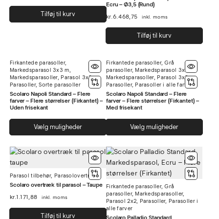
Ecru – Ø3,5 (Rund)
Tilføj til kurv
kr.
6.468,75
inkl. moms
Tilføj til kurv
Firkantede parasoller
,
Firkantede parasoller
,
Grå
Markedsparasol 3x3 m
,
parasoller
,
Markedsparasol 3x3 m
,
Markedsparasoller
,
Parasol 3x3
,
Markedsparasoller
,
Parasol 3x3
,
Parasoller
,
Sorte parasoller
Parasoller
,
Parasoller i alle farver
Scolaro Napoli Standard – Flere
Scolaro Napoli Standard – Flere
farver – Flere størrelser (Firkantet) –
farver – Flere størrelser (Firkantet) –
Uden frisekant
Med frisekant
Dette
Dett
Vælg muligheder
Vælg muligheder
vare
vare
har
har
flere
flere
varianter.
varia
Parasol tilbehør
,
Parasolovertræk
Mulighederne
Muli
Scolaro overtræk til parasol – Taupe
Firkantede parasoller
,
Grå
kan
kan
parasoller
,
Markedsparasoller
,
kr.
1.171,88
inkl. moms
vælges
vælg
Parasol 2x2
,
Parasoller
,
Parasoller i
alle farver
på
på
Tilføj til kurv
Scolaro Palladio Standard