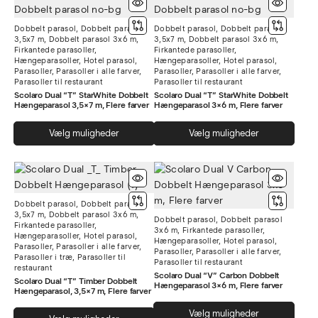
varia
varianter.
Muli
Dobbelt parasol
,
Dobbelt parasol
Dobbelt parasol
,
Dobbelt parasol
Mulighederne
kan
3,5x7 m
,
Dobbelt parasol 3x6 m
,
3,5x7 m
,
Dobbelt parasol 3x6 m
,
kan
Firkantede parasoller
,
Firkantede parasoller
,
vælg
Hængeparasoller
,
Hotel parasol
,
Hængeparasoller
,
Hotel parasol
,
vælges
på
Parasoller
,
Parasoller i alle farver
,
Parasoller
,
Parasoller i alle farver
,
på
Parasoller til restaurant
Parasoller til restaurant
vare
varesiden
Scolaro Dual “T” StarWhite Dobbelt
Scolaro Dual “T” StarWhite Dobbelt
Hængeparasol 3,5×7 m, Flere farver
Hængeparasol 3×6 m, Flere farver
Dette
Dett
Vælg muligheder
Vælg muligheder
vare
vare
har
har
flere
flere
varianter.
varia
Dobbelt parasol
,
Dobbelt parasol
Mulighederne
Muli
3,5x7 m
,
Dobbelt parasol 3x6 m
,
Dobbelt parasol
,
Dobbelt parasol
kan
kan
Firkantede parasoller
,
3x6 m
,
Firkantede parasoller
,
Hængeparasoller
,
Hotel parasol
,
vælges
vælg
Hængeparasoller
,
Hotel parasol
,
Parasoller
,
Parasoller i alle farver
,
Parasoller
,
Parasoller i alle farver
,
på
på
Parasoller i træ
,
Parasoller til
Parasoller til restaurant
restaurant
varesiden
vare
Scolaro Dual “V” Carbon Dobbelt
Scolaro Dual “T” Timber Dobbelt
Hængeparasol 3×6 m, Flere farver
Hængeparasol, 3,5×7 m, Flere farver
Dett
Dette
Vælg muligheder