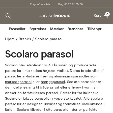
Fragt efter aftale
Ring tlf. 20 91 85 88
0
Kurv
Parasoller
Størrelser
Mærker
Brancher
Tilbehør
Mark
Hjem
Brands
Scolaro parasol
Scolaro parasol
Scolaro blev etableret for 40 år siden og producerede
parasoller i markedets højeste kvalitet. Deres brede vifte af
parasoller
inkluderer træ- og aluminiumsparasoller som
markedsparasol
eller
hængeparasol
. Scolaro parasoller er
den idelle løsning til både privat eller erhverv hvor man
ønsker en førsteklasses parasol. Parasoller fra italienske
Scolaro er luksus parasoller i ypperste kvalitet. Alle Scolaro
parasoller er designet, udviklet og fremstillet udelukkende i
Italien. Scolaro tilbyder flotte parasoller, der er perfekte til