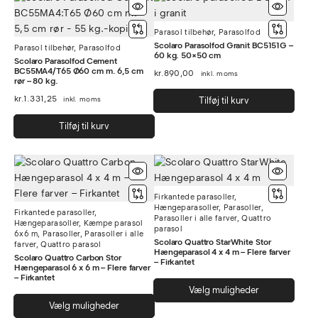
Parasol tilbehør
,
Parasolfod
Scolaro Parasolfod Granit BC5151G –
Parasol tilbehør
,
Parasolfod
60 kg. 50×50 cm
Scolaro Parasolfod Cement
BC55MA4/T65 Ø60 cm m. 6,5 cm
kr.
890,00
inkl. moms
rør – 80 kg.
kr.
1.331,25
inkl. moms
Tilføj til kurv
Tilføj til kurv
Firkantede parasoller
,
Hængeparasoller
,
Parasoller
,
Firkantede parasoller
,
Parasoller i alle farver
,
Quattro
Hængeparasoller
,
Kæmpe parasol
parasol
6x6 m
,
Parasoller
,
Parasoller i alle
Scolaro Quattro StarWhite Stor
farver
,
Quattro parasol
Hængeparasol 4 x 4 m – Flere farver
Scolaro Quattro Carbon Stor
– Firkantet
Hængeparasol 6 x 6 m – Flere farver
– Firkantet
Dett
Vælg muligheder
Dette
vare
Vælg muligheder
vare
har