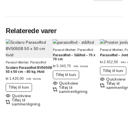
Relaterede varer
Parasol tilbehør
,
Parasolfod
Parasol tilbehør
,
Pa
Parasolfod – Stålfod – 70 x
Parasolfod – Jor
70 cm
kr.
2.812,50
Parasol tilbehør
,
Parasolfod
inkl
kr.
5.343,75
inkl. moms
Scolaro Parasolfod BV5050B
Tilføj til kurv
50 x 50 cm – 80 kg. Hvid
Tilføj til kurv
kr.
1.420,00
Quickview
inkl. moms
Quickview
Tilføj til
Tilføj til kurv
Tilføj til
sammenlig
sammenligning
Quickview
Tilføj til
sammenligning