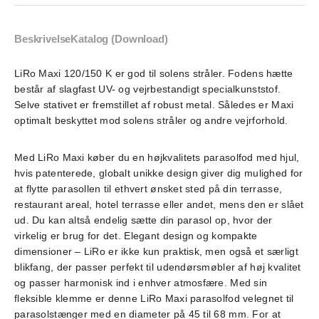
Beskrivelse
Katalog (Download)
LiRo Maxi 120/150 K er god til solens stråler. Fodens hætte
består af slagfast UV- og vejrbestandigt specialkunststof.
Selve stativet er fremstillet af robust metal. Således er Maxi
optimalt beskyttet mod solens stråler og andre vejrforhold.
Med LiRo Maxi køber du en højkvalitets parasolfod med hjul,
hvis patenterede, globalt unikke design giver dig mulighed for
at flytte parasollen til ethvert ønsket sted på din terrasse,
restaurant areal, hotel terrasse eller andet, mens den er slået
ud. Du kan altså endelig sætte din parasol op, hvor der
virkelig er brug for det. Elegant design og kompakte
dimensioner – LiRo er ikke kun praktisk, men også et særligt
blikfang, der passer perfekt til udendørsmøbler af høj kvalitet
og passer harmonisk ind i enhver atmosfære. Med sin
fleksible klemme er denne LiRo Maxi parasolfod velegnet til
parasolstænger med en diameter på 45 til 68 mm. For at