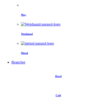
May
Weishäupl
Meissl
Brancher
Hotel
Café