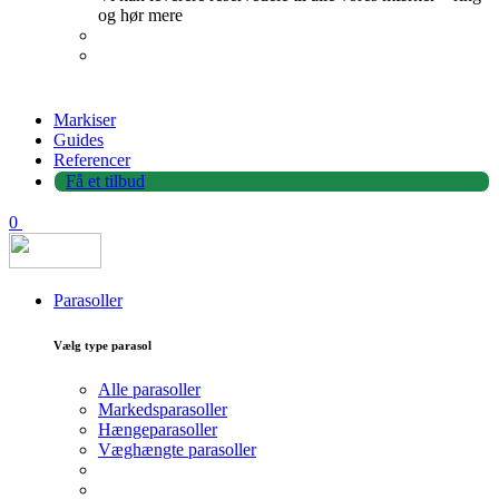
og hør mere
Markiser
Guides
Referencer
Få et tilbud
0
Parasoller
Vælg type parasol
Alle parasoller
Markedsparasoller
Hængeparasoller
Væghængte parasoller