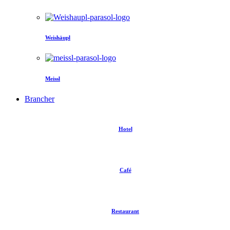
Weishäupl
Meissl
Brancher
Hotel
Café
Restaurant