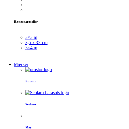
Hængeparasoller
3×3 m
3,5 x 3×5 m
3×4 m
Mærker
Prostor
Scolaro
May