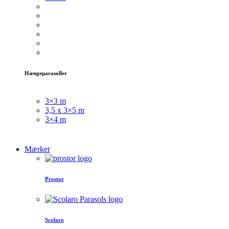
Hængeparasoller
3×3 m
3,5 x 3×5 m
3×4 m
Mærker
Prostor
Scolaro