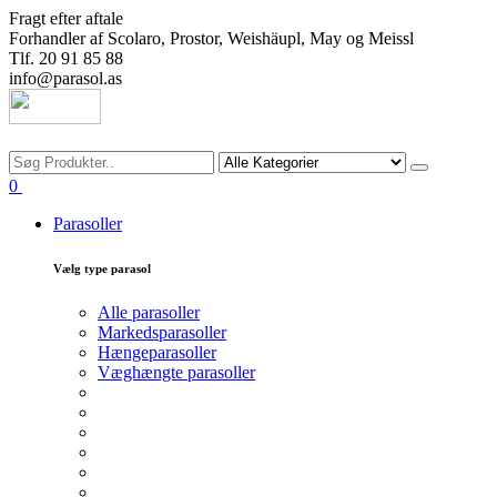
Fragt efter aftale
Forhandler af Scolaro, Prostor, Weishäupl, May og Meissl
Tlf. 20 91 85 88
info@parasol.as
Søg
0
Parasoller
Vælg type parasol
Alle parasoller
Markedsparasoller
Hængeparasoller
Væghængte parasoller