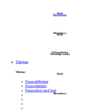
Skole
Restaurant
Børnehave
Butik
Virksomheder
Offentlige steder
Tilbehør
Tilbehør
Skole
Parasoltilbehør
Parasolfødder
Parasolfod med hjul
Børnehave