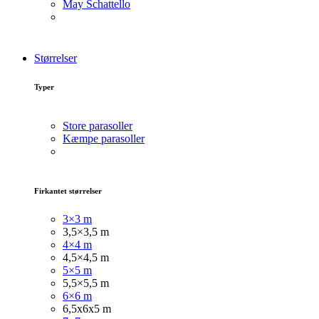
May Schattello
Størrelser
Typer
Store parasoller
Kæmpe parasoller
Firkantet størrelser
3×3 m
3,5×3,5 m
4×4 m
4,5×4,5 m
5×5 m
5,5×5,5 m
6×6 m
6,5x6x5 m