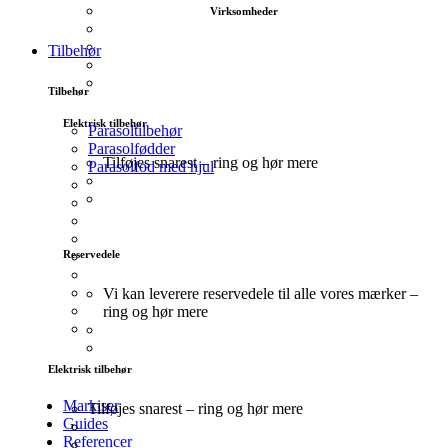
Virksomheder
Tilbehør
Tilbehør
Elektrisk tilbehør
Parasoltilbehør
Parasolfødder
Tilføjes snarest – ring og hør mere
Parasolfod med hjul
Reservedele
Vi kan leverere reservedele til alle vores mærker –
ring og hør mere
Elektrisk tilbehør
Markiser
Tilføjes snarest – ring og hør mere
Guides
Referencer