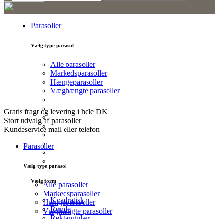
Kurv
Parasoller
0
Vælg type parasol
Alle parasoller
Markedsparasoller
Hængeparasoller
Væghængte parasoller
Gratis fragt og levering i hele DK
Stort udvalg af parasoller
Kundeservice mail eller telefon
Parasoller
Vælg type parasol
Vælg form
Alle parasoller
Markedsparasoller
Kvadratisk
Hængeparasoller
Runde
Væghængte parasoller
Rektangulær