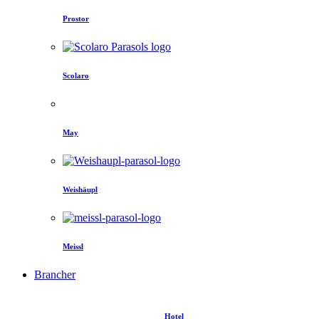
Prostor
Scolaro
May
Weishäupl
Meissl
Brancher
Hotel