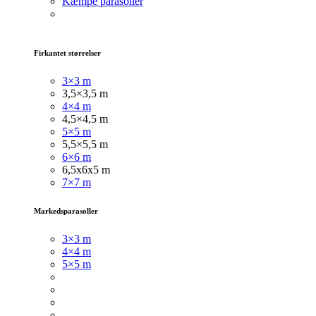
Kæmpe parasoller
Firkantet størrelser
3×3 m
3,5×3,5 m
4×4 m
4,5×4,5 m
5×5 m
5,5×5,5 m
6×6 m
6,5x6x5 m
7×7 m
Markedsparasoller
3×3
m
4×4 m
5×5 m