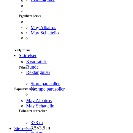
Populære serier
May Albatros
May Schattello
Vælg form
Størrelser
Kvadratisk
Runde
Typer
Rektangulær
Store parasoller
Kæmpe parasoller
Populære serier
May Albatros
May Schattello
Firkantet størrelser
3×3 m
3,5×3,5 m
Størrelser