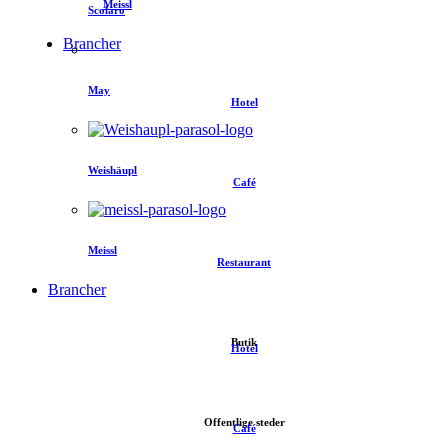
Meissl
Scolaro
Brancher
May
Hotel
Weishäupl
Café
Meissl
Restaurant
Brancher
Butik
Hotel
Offentlige steder
Café