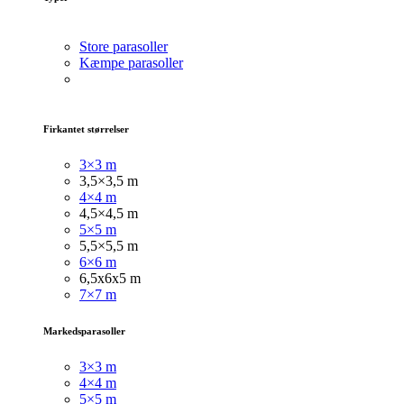
Store parasoller
Kæmpe parasoller
Firkantet størrelser
3×3 m
3,5×3,5 m
4×4 m
4,5×4,5 m
5×5 m
5,5×5,5 m
6×6 m
6,5x6x5 m
7×7 m
Markedsparasoller
3×3
m
4×4 m
5×5 m