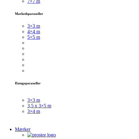
7×7 m
Markedsparasoller
3×3
m
4×4 m
5×5 m
Hængeparasoller
3×3 m
3,5 x 3×5 m
3×4 m
Mærker