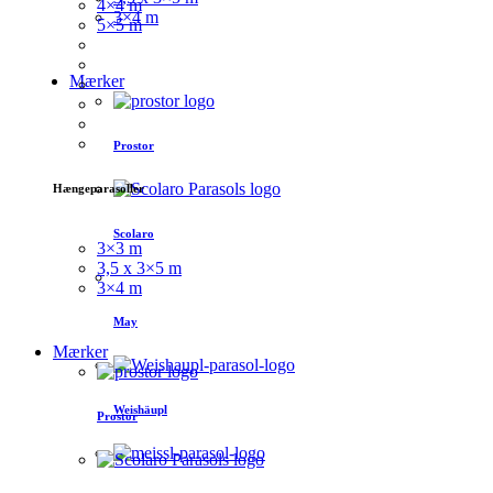
4×4 m
3×4 m
5×5 m
Mærker
Prostor
Hængeparasoller
Scolaro
3×3 m
3,5 x 3×5 m
3×4 m
May
Mærker
Weishäupl
Prostor