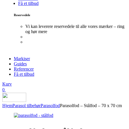
Få et tilbud
Reservedele
Vi kan leverere reservedele til alle vores mærker – ring
og hør mere
Markiser
Guides
Referencer
Få et tilbud
Kurv
0
Hjem
Parasol tilbehør
Parasolfod
Parasolfod – Stålfod – 70 x 70 cm