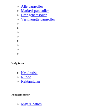
Alle parasoller
Markedsparasoller
Hængeparasoller
Væghængte parasoller
Vælg form
Kvadratisk
Runde
Rektangulær
Populære serier
May Albatros