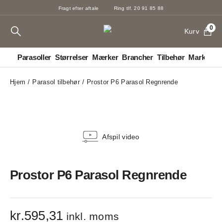
Fragt efter aftale
Ring tlf. 20 91 85 88
0
Kurv
Parasoller
Størrelser
Mærker
Brancher
Tilbehør
Markiser
G
Hjem
Parasol tilbehør
Prostor P6 Parasol Regnrende
Afspil video
Prostor P6 Parasol Regnrende
kr.
595,31
inkl. moms