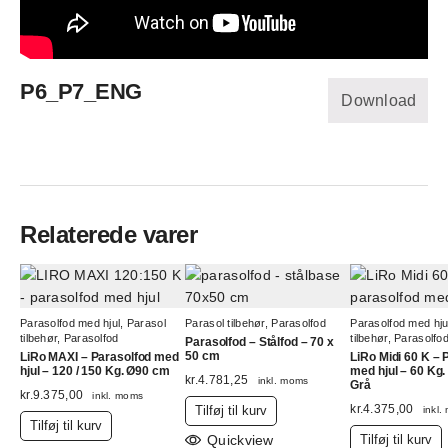
P6_P7_ENG
Download
Relaterede varer
Parasolfod med hjul
,
Parasol
Parasol tilbehør
,
Parasolfod
Parasolfod med hju
tilbehør
,
Parasolfod
tilbehør
,
Parasolfo
Parasolfod – Stålfod – 70 x
50 cm
LiRo MAXI – Parasolfod med
LiRo Midi 60 K – 
hjul – 120 / 150 Kg. Ø90 cm
med hjul – 60 Kg
kr.
4.781,25
inkl. moms
Grå
kr.
9.375,00
inkl. moms
kr.
4.375,00
Tilføj til kurv
inkl
Tilføj til kurv
Quickview
Tilføj til kurv