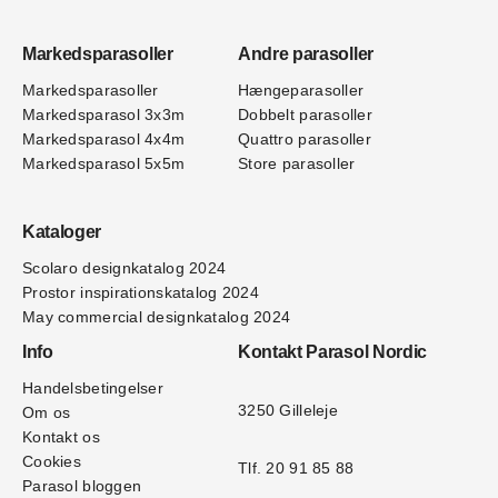
Markedsparasoller
Andre parasoller
Markedsparasoller
Hængeparasoller
Markedsparasol 3x3m
Dobbelt parasoller
Markedsparasol 4x4m
Quattro parasoller
Markedsparasol 5x5m
Store parasoller
Kataloger
Scolaro designkatalog 202
4
Prostor inspirationskatalog 2024
May commercial designkatalog 2024
Info
Kontakt Parasol Nordic
Handelsbetingelser
3250 Gilleleje
Om os
Kontakt os
Cookies
Tlf. 20 91 85 88
Parasol bloggen